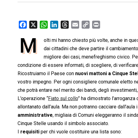
F
X
W
L
T
E
C
P
a
h
i
h
m
o
r
M
olti mi hanno chiesto più volte, anche in ques
c
a
n
r
a
p
i
e
dai cittadini che deve partire il cambiament
t
k
e
i
y
n
b
s
e
a
l
L
t
migliore dei casi, menefreghismo civico. Per 
o
A
d
d
i
condizione di essere informati, di scegliere, di verificar
o
p
I
s
n
Ricostruiamo il Paese con
nuovi mattoni a Cinque Ste
k
p
n
k
vostro impegno. Per ogni consigliere comunale eletto n
che potrà entare nel merito dei bandi, degli investimenti,
L’operazione “
Fiato sul collo
” ha dimostrato l’arroganza
allontanato dall’aula. Ma non potranno cacciare dall’aula 
amministrative
, migliaia di Comuni eleggeranno il sinda
Cinque Stelle usando il simbolo associato.
I
requisiti
per chi vuole costituire una lista sono: