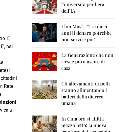
0
l’università per l’era
6
dell’IA
2
0
Elon Musk: “Tra dieci
0
anni il denaro potrebbe
7
ro. E’
non servire più”
2
E’, nel
0
La Generazione che non
0
8
riesce più a uscire di
se.
casa
te) il
2
0
cittadini
0
Gli allevamenti di polli
in Rete.
9
stanno alimentando i
e
batteri della diarrea
2
elezioni
umana
0
vica a
1
0
In Cina ora si affitta
mezzo letto: la nuova
2
frontiera del risparmio