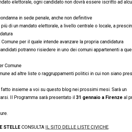
andato elettorale, ogni candidato non dovrà essere iscritto ad alcu
condanna in sede penale, anche non definitive
ù di un mandato elettorale, a livello centrale o locale, a presci
idatura
l Comune per il quale intende avanzare la propria candidatura
 candidati potranno risiedere in uno dei comuni appartenenti a que
 per Comune
mune ad altre liste o raggruppamenti politici in cui non siano pres
 fatto insieme a voi su questo blog nei prossimi mesi. Sarà un
rarsi. Il Programma sarà presentato il
31 gennaio a Firenze
al p
ure.
UE STELLE
CONSULTA
IL SITO DELLE LISTE CIVICHE
.