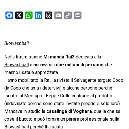
F
X
W
L
T
E
C
P
a
h
i
h
m
o
r
c
a
n
r
a
p
i
e
t
k
e
i
y
n
Biowashball
b
s
e
a
l
L
t
o
A
d
d
i
Nella trasmissione
Mi manda Rai3
dedicata alla
o
p
I
s
n
Biowashball
mancavano i
due milioni di persone
che
k
p
n
k
l’hanno usata e apprezzata.
Hanno mobilitato la Rai, la rivista
il Salvagente
targata Coop
(la Coop che ama i detersivi) e alcune persone perché
iscritte al Meetup di Beppe Grillo contrarie al prodotto
(indovinate perché sono state invitate proprio e solo loro).
Mancava in studio la
casalinga di Voghera
, quella che sa
cosè il bucato e può fornire un parere professionale sulla
Biowashball perché lha usata.