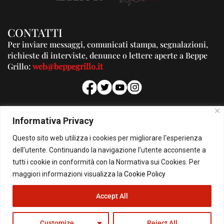
CONTATTI
Per inviare messaggi, comunicati stampa, segnalazioni,
richieste di interviste, denunce o lettere aperte a Beppe
Grillo:
web@beppegrillo.it
PUBBLICITA'
Informativa Privacy
Per la tua pubblicità su questo Blog:
Questo sito web utilizza i cookies per migliorare l'esperienza
pubblicita@beppegrillo.it
dell'utente. Continuando la navigazione l'utente acconsente a
tutti i cookie in conformità con la Normativa sui Cookies. Per
HOMEPAGE
COOKIE POLICY
PRIVACY POLICY
CONTATTI
maggiori informazioni visualizza la
Cookie Policy
Accept All
© Copyright 2026 - Il Blog di Beppe Grillo. All Rights Reserved - Powered by
happygrafic.com
Customize
Reject All