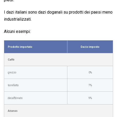
I dazi italiani sono dazi doganali su prodotti dei paesi meno
industrializzati.
Alcuni esempi:
Prodotto importato
Dazio imposto
Caffè
grezzo
0%
torrefatto
7%
decaffeinato
9%
Ananas