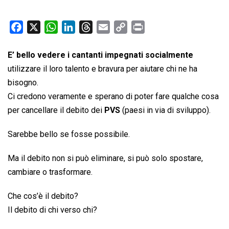
F
X
W
L
T
E
C
P
a
h
i
h
m
o
r
c
a
n
r
a
p
i
E’ bello vedere i cantanti impegnati socialmente
e
t
k
e
i
y
n
utilizzare il loro talento e bravura per aiutare chi ne ha
b
s
e
a
l
L
t
bisogno.
o
A
d
d
i
Ci credono veramente e sperano di poter fare qualche cosa
o
p
I
s
n
per cancellare il debito dei
PVS
(paesi in via di sviluppo).
k
p
n
k
Sarebbe bello se fosse possibile.
Ma il debito non si può eliminare, si può solo spostare,
cambiare o trasformare.
Che cos’è il debito?
Il debito di chi verso chi?