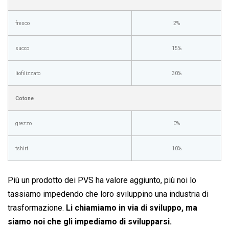
fresco
2%
succo
15%
liofilizzato
30%
Cotone
grezzo
0%
tshirt
10%
Più un prodotto dei PVS ha valore aggiunto, più noi lo
tassiamo impedendo che loro sviluppino una industria di
trasformazione.
Li chiamiamo in via di sviluppo, ma
siamo noi che gli impediamo di svilupparsi.