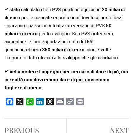
E’ stato calcolato che i PVS perdono ogni anno
20 miliardi
di euro
per le mancate esportazioni dovute ai nostri dazi.
Ogni anno i paesi industrializzati versano ai PVS
50
miliardi di euro
per lo sviluppo. Se i PVS potessero
aumentare le loro esportazioni solo del
5%
guadagnerebbero
350 miliardi di euro
, cioè 7 volte
l’importo di tutti gli aiuti allo sviluppo che gli mandiamo.
E’ bello vedere l’impegno per cercare di dare di più, ma
in realtà non dovremmo dare di piu, dovremmo
togliere di meno.
F
X
W
L
T
E
C
P
a
h
i
h
m
o
r
c
a
n
r
a
p
i
e
t
k
e
i
y
n
PREVIOUS
NEXT
b
s
e
a
l
L
t