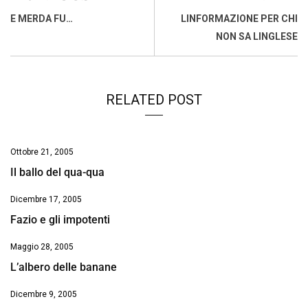
o
A
d
d
i
E MERDA FU…
LINFORMAZIONE PER CHI
o
p
I
s
n
NON SA LINGLESE
k
p
n
k
RELATED POST
Ottobre 21, 2005
Il ballo del qua-qua
Dicembre 17, 2005
Fazio e gli impotenti
Maggio 28, 2005
L’albero delle banane
Dicembre 9, 2005