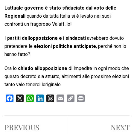
Lattuale governo è stato sfiduciato dal voto delle
Regionali
quando da tutta Italia si è levato nei suoi
confronti un fragoroso Va aff..lo!
I
partiti dellopposizione e i sindacati
avrebbero dovuto
pretendere le
elezioni politiche anticipate
, perché non lo
hanno fatto?
Ora io
chiedo allopposizione
di impedire in ogni modo che
questo decreto sia attuato, altrimenti alle prossime elezioni
tanto vale tenerci loriginale.
F
X
W
L
T
E
C
P
a
h
i
h
m
o
r
c
a
n
r
a
p
i
e
t
k
e
i
y
n
PREVIOUS
NEXT
b
s
e
a
l
L
t