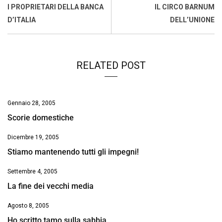
o
A
d
d
i
I PROPRIETARI DELLA BANCA
IL CIRCO BARNUM
o
p
I
s
n
D’ITALIA
DELL’UNIONE
k
p
n
k
RELATED POST
Gennaio 28, 2005
Scorie domestiche
Dicembre 19, 2005
Stiamo mantenendo tutti gli impegni!
Settembre 4, 2005
La fine dei vecchi media
Agosto 8, 2005
Ho scritto tamo sulla sabbia