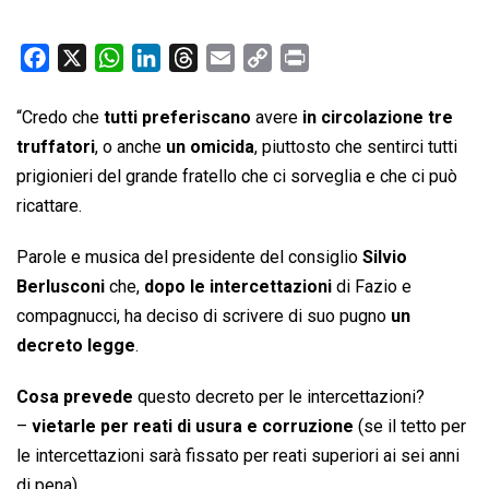
F
X
W
L
T
E
C
P
a
h
i
h
m
o
r
c
a
n
r
a
p
i
“Credo che
tutti preferiscano
avere
in circolazione
tre
e
t
k
e
i
y
n
truffatori
, o anche
un omicida
, piuttosto che sentirci tutti
b
s
e
a
l
L
t
prigionieri del grande fratello che ci sorveglia e che ci può
o
A
d
d
i
ricattare.
o
p
I
s
n
k
p
n
k
Parole e musica del presidente del consiglio
Silvio
Berlusconi
che,
dopo le intercettazioni
di Fazio e
compagnucci, ha deciso di scrivere di suo pugno
un
decreto legge
.
Cosa prevede
questo decreto per le intercettazioni?
–
vietarle per reati di usura e corruzione
(se il tetto per
le intercettazioni sarà fissato per reati superiori ai sei anni
di pena)