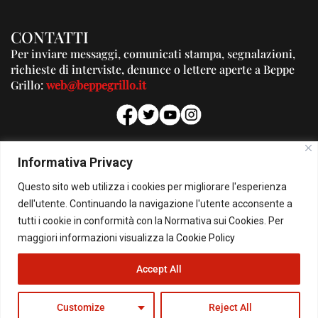
CONTATTI
Per inviare messaggi, comunicati stampa, segnalazioni,
richieste di interviste, denunce o lettere aperte a Beppe
Grillo:
web@beppegrillo.it
PUBBLICITA'
Informativa Privacy
Per la tua pubblicità su questo Blog:
Questo sito web utilizza i cookies per migliorare l'esperienza
pubblicita@beppegrillo.it
dell'utente. Continuando la navigazione l'utente acconsente a
tutti i cookie in conformità con la Normativa sui Cookies. Per
HOMEPAGE
COOKIE POLICY
PRIVACY POLICY
CONTATTI
maggiori informazioni visualizza la
Cookie Policy
Accept All
© Copyright 2026 - Il Blog di Beppe Grillo. All Rights Reserved - Powered by
happygrafic.com
Customize
Reject All