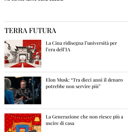
TERRA FUTURA
La Cina ridisegna l’università per
l’era dell’IA
Elon Musk: “Tra dieci anni il denaro
potrebbe non servire più”
La Generazione che non riesce più a
uscire di casa