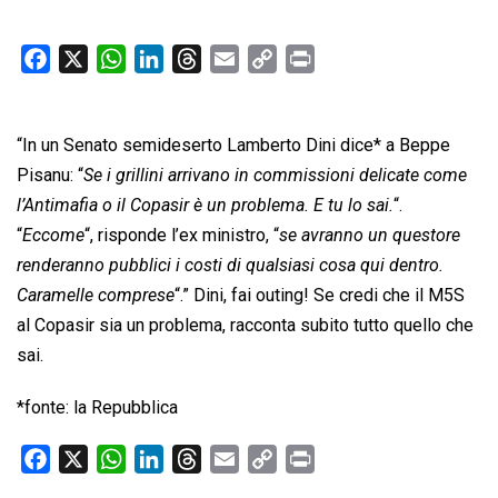
F
X
W
L
T
E
C
P
a
h
i
h
m
o
r
c
a
n
r
a
p
i
“In un Senato semideserto Lamberto Dini dice* a Beppe
e
t
k
e
i
y
n
b
s
e
a
l
L
t
Pisanu: “
Se i grillini arrivano in commissioni delicate come
o
A
d
d
i
l’Antimafia o il Copasir è un problema. E tu lo sai.
“.
o
p
I
s
n
“
Eccome
“, risponde l’ex ministro, “
se avranno un questore
k
p
n
k
renderanno pubblici i costi di qualsiasi cosa qui dentro.
Caramelle comprese
“.” Dini, fai outing! Se credi che il M5S
al Copasir sia un problema, racconta subito tutto quello che
sai.
*fonte: la Repubblica
F
X
W
L
T
E
C
P
a
h
i
h
m
o
r