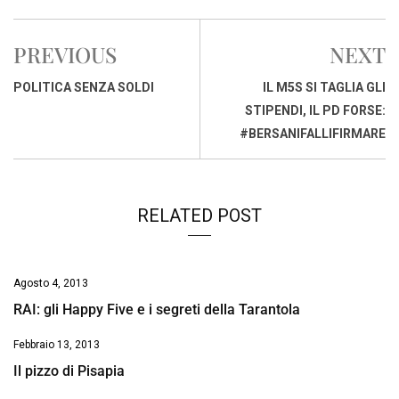
c
a
n
r
a
p
i
e
t
k
e
i
y
n
PREVIOUS
NEXT
b
s
e
a
l
L
t
o
A
d
d
i
POLITICA SENZA SOLDI
IL M5S SI TAGLIA GLI
o
p
I
s
n
STIPENDI, IL PD FORSE:
k
p
n
k
#BERSANIFALLIFIRMARE
RELATED POST
Agosto 4, 2013
RAI: gli Happy Five e i segreti della Tarantola
Febbraio 13, 2013
Il pizzo di Pisapia