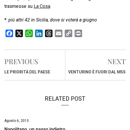
trasmesse su
La Cosa
.
*
:
più altri 42 in Sicilia, dove si voterà a giugno
F
X
W
L
T
E
C
P
a
h
i
h
m
o
r
c
a
n
r
a
p
i
e
t
k
e
i
y
n
PREVIOUS
NEXT
b
s
e
a
l
L
t
o
A
d
d
i
LE PRIORITÀ DEL PAESE
VENTURINO È FUORI DAL M5S
o
p
I
s
n
k
p
n
k
RELATED POST
Agosto 6, 2013
Napolitano, un passo indietro