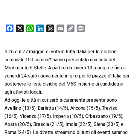
F
X
W
L
T
E
C
P
a
h
i
h
m
o
r
c
a
n
r
a
p
i
Il 26 e il 27 maggio si vota in tutta Italia per le elezioni
e
t
k
e
i
y
n
b
s
e
a
l
L
t
comunali. 150 comuni
*
hanno presentato una lista del
o
A
d
d
i
MoVimento 5 Stelle. A partire da lunedì 13 maggio e fino a
o
p
I
s
n
venerdì 24 sarò nuovamente in giro per le piazze d’Italia per
k
p
n
k
sostenere le liste civiche del M5S insieme ai candidati e
agli attivisti locali.
Ad oggi le città in cui sarò sicuramente presente sono
Avellino (13/5), Barletta (14/5), Ancona (15/5), Treviso
(16/5), Vicenza (17/5), Imperia (18/5), Orbassano (19/5),
Aosta (20/5), Brescia (21/5), Imola (22/5), Siena (23/5) e
Roma (24/5). Le dirette streaming di tutti gli eventi saranno