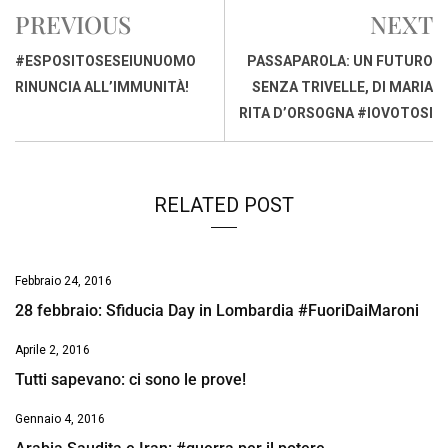
e
t
k
e
i
y
n
PREVIOUS
NEXT
b
s
e
a
l
L
t
o
A
d
d
i
#ESPOSITOSESEIUNUOMO
PASSAPAROLA: UN FUTURO
o
p
I
s
n
RINUNCIA ALL’IMMUNITÀ!
SENZA TRIVELLE, DI MARIA
k
p
n
k
RITA D’ORSOGNA #IOVOTOSI
RELATED POST
Febbraio 24, 2016
28 febbraio: Sfiducia Day in Lombardia #FuoriDaiMaroni
Aprile 2, 2016
Tutti sapevano: ci sono le prove!
Gennaio 4, 2016