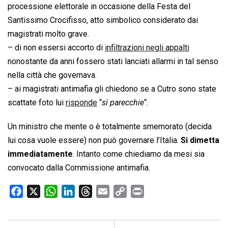
processione elettorale in occasione della Festa del
Santissimo Crocifisso, atto simbolico considerato dai
magistrati molto grave.
– di non essersi accorto di
infiltrazioni negli appalti
nonostante da anni fossero stati lanciati allarmi in tal senso
nella città che governava.
– ai magistrati antimafia gli chiedono se a Cutro sono state
scattate foto lui
risponde
“
sì parecchie
“.
Un ministro che mente o è totalmente smemorato (decida
lui cosa vuole essere) non può governare l’Italia.
Si dimetta
immediatamente
. Intanto come chiediamo da mesi sia
convocato dalla Commissione antimafia.
F
X
W
L
T
E
C
P
a
h
i
h
m
o
r
c
a
n
r
a
p
i