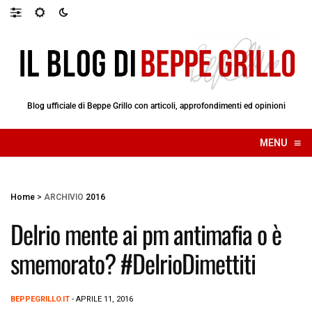
Blog ufficiale di Beppe Grillo con articoli, approfondimenti ed opinioni
≡
MENU
☰
Home
>
ARCHIVIO
2016
Delrio mente ai pm antimafia o è
smemorato? #DelrioDimettiti
BEPPEGRILLO.IT
- APRILE 11, 2016