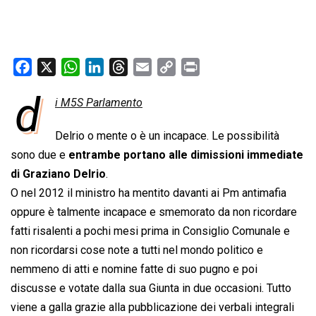
F
X
W
L
T
E
C
P
a
h
i
h
m
o
r
d
i M5S Parlamento
c
a
n
r
a
p
i
e
t
k
e
i
y
n
Delrio o mente o è un incapace. Le possibilità
b
s
e
a
l
L
t
sono due e
entrambe portano alle dimissioni immediate
o
A
d
d
i
di Graziano Delrio
.
o
p
I
s
n
O nel 2012 il ministro ha mentito davanti ai Pm antimafia
k
p
n
k
oppure è talmente incapace e smemorato da non ricordare
fatti risalenti a pochi mesi prima in Consiglio Comunale e
non ricordarsi cose note a tutti nel mondo politico e
nemmeno di atti e nomine fatte di suo pugno e poi
discusse e votate dalla sua Giunta in due occasioni. Tutto
viene a galla grazie alla pubblicazione dei verbali integrali