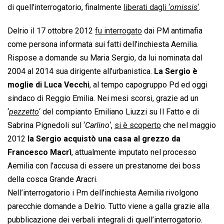
di quell’interrogatorio, finalmente
liberati dagli ‘
omissis
‘
.
Delrio il 17 ottobre 2012
fu interrogato
dai PM antimafia
come persona informata sui fatti dell’inchiesta Aemilia.
Rispose a domande su Maria Sergio, da lui nominata dal
2004 al 2014 sua dirigente all’urbanistica.
La Sergio è
moglie di Luca Vecchi
, al tempo capogruppo Pd ed oggi
sindaco di Reggio Emilia. Nei mesi scorsi, grazie ad un
‘
pezzetto
‘ del compianto Emiliano Liuzzi su Il Fatto e di
Sabrina Pignedoli sul ‘
Carlino
‘,
si è scoperto
che nel maggio
2012
la Sergio acquistò una casa al grezzo da
Francesco Macrì
, attualmente imputato nel processo
Aemilia con l’accusa di essere un prestanome dei boss
della cosca Grande Aracri.
Nell’interrogatorio i Pm dell’inchiesta Aemilia rivolgono
parecchie domande a Delrio. Tutto viene a galla grazie alla
pubblicazione dei verbali integrali di quell’interrogatorio.