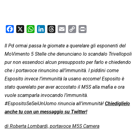
F
X
W
L
T
E
C
P
a
h
i
h
m
o
r
c
a
n
r
a
p
i
Il Pd ormai passa le giornate a querelare gli esponenti del
e
t
k
e
i
y
n
MoVimento 5 Stelle che denunciano lo scandalo Trivellopoli
b
s
e
a
l
L
t
pur non essendoci alcun presupposto per farlo e chiedendo
o
A
d
d
i
che i portavoce rinuncino all’immunità. I piddini come
o
p
I
s
n
Esposito invece l’immunità la usano eccome! Esposito è
k
p
n
k
stato querelato per aver accostato il M5S alla mafia e ora
vuole scamparla invocando l’immunità.
#EspositoSeSeiUnUomo rinuncia all’immunità!
Chiediglielo
anche tu con un messaggio su Twitter!
di Roberta Lombardi, portavoce M5S Camera