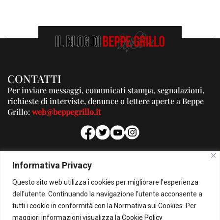
CONTATTI
Per inviare messaggi, comunicati stampa, segnalazioni,
richieste di interviste, denunce o lettere aperte a Beppe
Grillo:
web@beppegrillo.it
PUBBLICITA'
Informativa Privacy
Per la tua pubblicità su questo Blog:
Questo sito web utilizza i cookies per migliorare l'esperienza
pubblicita@beppegrillo.it
dell'utente. Continuando la navigazione l'utente acconsente a
tutti i cookie in conformità con la Normativa sui Cookies. Per
HOMEPAGE
COOKIE POLICY
PRIVACY POLICY
CONTATTI
maggiori informazioni visualizza la
Cookie Policy