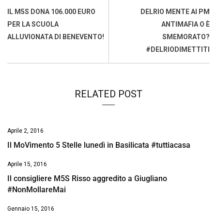
o
A
d
d
i
IL M5S DONA 106.000 EURO
DELRIO MENTE AI PM
o
p
I
s
n
PER LA SCUOLA
ANTIMAFIA O È
k
p
n
k
ALLUVIONATA DI BENEVENTO!
SMEMORATO?
#DELRIODIMETTITI
RELATED POST
Aprile 2, 2016
Il MoVimento 5 Stelle lunedì in Basilicata #tuttiacasa
Aprile 15, 2016
Il consigliere M5S Risso aggredito a Giugliano
#NonMollareMai
Gennaio 15, 2016