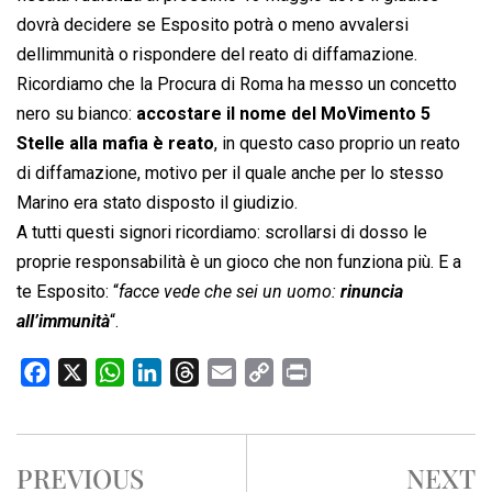
dovrà decidere se Esposito potrà o meno avvalersi
dellimmunità o rispondere del reato di diffamazione.
Ricordiamo che la Procura di Roma ha messo un concetto
nero su bianco:
accostare il nome del MoVimento 5
Stelle alla mafia è reato
, in questo caso proprio un reato
di diffamazione, motivo per il quale anche per lo stesso
Marino era stato disposto il giudizio.
A tutti questi signori ricordiamo: scrollarsi di dosso le
proprie responsabilità è un gioco che non funziona più. E a
te Esposito: “
facce vede che sei un uomo:
rinuncia
all’immunità
“.
F
X
W
L
T
E
C
P
a
h
i
h
m
o
r
c
a
n
r
a
p
i
e
t
k
e
i
y
n
PREVIOUS
NEXT
b
s
e
a
l
L
t