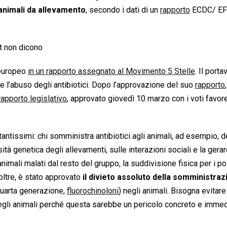
i animali da allevamento
, secondo i dati di un
rapporto
ECDC/ EF
ot non dicono
 europeo
in un rapporto assegnato al Movimento 5 Stelle
.
Il porta
o e l’abuso degli antibiotici. Dopo l’approvazione del suo
rapporto
,
rapporto legislativo
, approvato giovedì 10 marzo con i voti favore
antissimi: chi somministra antibiotici agli animali, ad esempio, 
à genetica degli allevamenti, sulle interazioni sociali e la gerar
nimali malati dal resto del gruppo, la suddivisione fisica per i pol
noltre, è stato approvato
il divieto assoluto della somministraz
uarta generazione,
fluorochinoloni
) negli animali. Bisogna evitare
egli animali perché questa sarebbe un pericolo concreto e immed