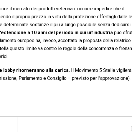
re il mercato dei prodotti veterinari: occorre impedire che il
do il proprio prezzo in virtù della protezione offertagli dalle le
ttare determinate sostanze il più a lungo possibile senza dedicarsi 
l’estensione a 10 anni del periodo in cui un’industria
può sfrut
amento europeo ha, invece, accettato la proposta della relatrice
ella questo limite va contro le regole della concorrenza e frenan
ici.
e lobby ritorneranno alla carica.
Il Movimento 5 Stelle vigilerà
mmissione, Parlamento e Consiglio – previsto per l’approvazione).