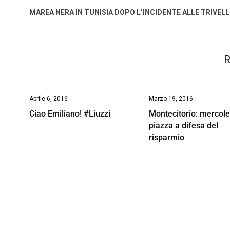
o
A
d
d
i
MAREA NERA IN TUNISIA DOPO L’INCIDENTE ALLE TRIVELL
o
p
I
s
n
k
p
n
k
R
Aprile 6, 2016
Marzo 19, 2016
Ciao Emiliano! #Liuzzi
Montecitorio: mercole
piazza a difesa del
risparmio