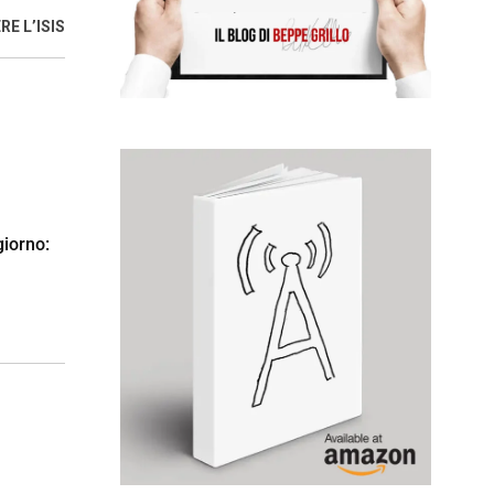
E L’ISIS
giorno: