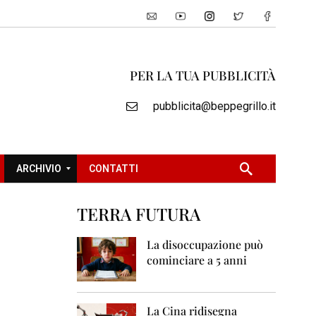
PER LA TUA PUBBLICITÀ
pubblicita@beppegrillo.it
ARCHIVIO
CONTATTI
TERRA FUTURA
2
0
La disoccupazione può
0
cominciare a 5 anni
5
2
0
La Cina ridisegna