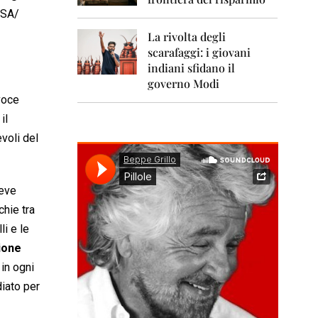
0
1
SA/
1
La rivolta degli
scarafaggi: i giovani
2
0
indiani sfidano il
1
governo Modi
2
voce
 il
2
0
voli del
1
3
2
deve
0
chie tra
1
4
li e le
ione
2
0
 in ogni
1
iato per
5
2