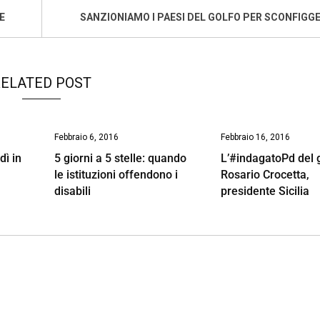
E
SANZIONIAMO I PAESI DEL GOLFO PER SCONFIGGER
ELATED POST
Febbraio 6, 2016
Febbraio 16, 2016
dì in
5 giorni a 5 stelle: quando
L’#indagatoPd del 
le istituzioni offendono i
Rosario Crocetta,
disabili
presidente Sicilia