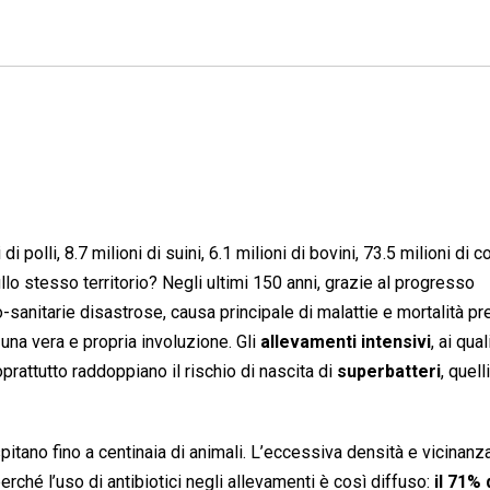
di polli, 8.7 milioni di suini, 6.1 milioni di bovini, 73.5 milioni di c
llo stesso territorio? Negli ultimi 150 anni, grazie al progresso
-sanitarie disastrose, causa principale di malattie e mortalità pr
una vera e propria involuzione. Gli
allevamenti intensivi
, ai qua
rattutto raddoppiano il rischio di nascita di
superbatteri
, quelli
spitano fino a centinaia di animali. L’eccessiva densità e vicinanz
erché l’uso di antibiotici negli allevamenti è così diffuso:
il 71% 