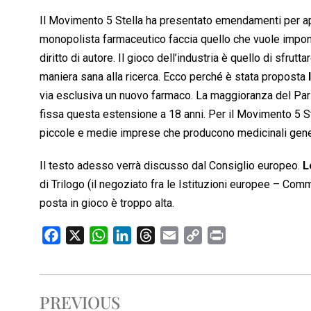
Il Movimento 5 Stella ha presentato emendamenti per apri
monopolista farmaceutico faccia quello che vuole imponen
diritto di autore. Il gioco dell’industria è quello di sfru
maniera sana alla ricerca. Ecco perché è stata proposta
via esclusiva un nuovo farmaco. La maggioranza del Parl
fissa questa estensione a 18 anni. Per il Movimento 5 St
piccole e medie imprese che producono medicinali gener
Il testo adesso verrà discusso dal Consiglio europeo.
L
di Trilogo (il negoziato fra le Istituzioni europee – Co
posta in gioco è troppo alta.
F
X
W
L
T
E
C
P
a
h
i
h
m
o
r
c
a
n
r
a
p
i
e
t
k
e
i
y
n
PREVIOUS
b
s
e
a
l
L
t