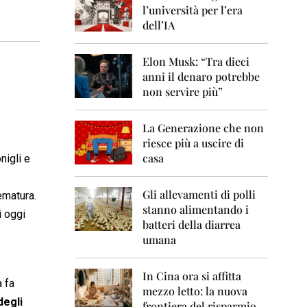
0
l’università per l’era
6
dell’IA
2
0
Elon Musk: “Tra dieci
0
anni il denaro potrebbe
7
non servire più”
2
0
La Generazione che non
0
8
riesce più a uscire di
casa
onigli e
2
0
0
Gli allevamenti di polli
ematura.
9
stanno alimentando i
li oggi
batteri della diarrea
2
umana
0
1
0
In Cina ora si affitta
a fa
mezzo letto: la nuova
2
degli
frontiera del risparmio