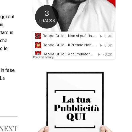
0
1
6
ggi sul
in
tare in
 che
o le
 in fase
 La
NEXT