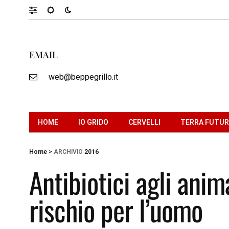
EMAIL
web@beppegrillo.it
HOME
IO GRIDO
CERVELLI
TERRA FUTU
Home
>
ARCHIVIO
2016
Antibiotici agli anim
rischio per l’uomo