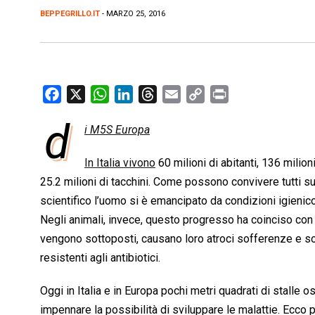
BEPPEGRILLO.IT
- MARZO 25, 2016
F
X
W
L
T
E
C
P
a
h
i
h
m
o
r
d
i M5S Europa
c
a
n
r
a
p
i
e
t
k
e
i
y
n
In Italia vivono
60 milioni di abitanti, 136 milioni 
b
s
e
a
l
L
t
25.2 milioni di tacchini. Come possono convivere tutti su
o
A
d
d
i
scientifico l’uomo si è emancipato da condizioni igienico
o
p
I
s
n
Negli animali, invece, questo progresso ha coinciso con 
k
p
n
k
vengono sottoposti, causano loro atroci sofferenze e sop
resistenti agli antibiotici.
Oggi in Italia e in Europa pochi metri quadrati di stalle o
impennare la possibilità di sviluppare le malattie. Ecco p