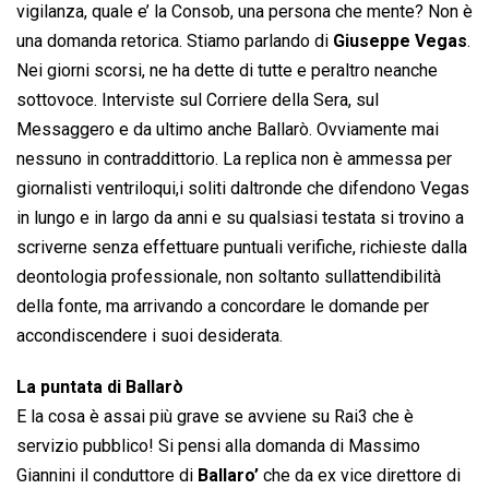
vigilanza, quale e’ la Consob, una persona che mente? Non è
una domanda retorica. Stiamo parlando di
Giuseppe Vegas
.
Nei giorni scorsi, ne ha dette di tutte e peraltro neanche
sottovoce. Interviste sul Corriere della Sera, sul
Messaggero e da ultimo anche Ballarò. Ovviamente mai
nessuno in contraddittorio. La replica non è ammessa per
giornalisti ventriloqui,i soliti daltronde che difendono Vegas
in lungo e in largo da anni e su qualsiasi testata si trovino a
scriverne senza effettuare puntuali verifiche, richieste dalla
deontologia professionale, non soltanto sullattendibilità
della fonte, ma arrivando a concordare le domande per
accondiscendere i suoi desiderata.
La puntata di Ballarò
E la cosa è assai più grave se avviene su Rai3 che è
servizio pubblico! Si pensi alla domanda di Massimo
Giannini il conduttore di
Ballaro’
che da ex vice direttore di