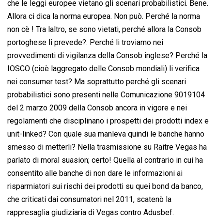
che le leggi europee vietano gli scenari probabilistici. Bene.
Allora ci dica la norma europea. Non può. Perché la norma
non cè ! Tra laltro, se sono vietati, perché allora la Consob
portoghese li prevede?. Perché li troviamo nei
provvedimenti di vigilanza della Consob inglese? Perché la
IOSCO (cioè laggregato delle Consob mondiali) li verifica
nei consumer test? Ma soprattutto perché gli scenari
probabilistici sono presenti nelle Comunicazione 9019104
del 2 marzo 2009 della Consob ancora in vigore e nei
regolamenti che disciplinano i prospetti dei prodotti index e
unit-linked? Con quale sua manleva quindi le banche hanno
smesso di metterli? Nella trasmissione su Raitre Vegas ha
parlato di moral suasion; certo! Quella al contrario in cui ha
consentito alle banche di non dare le informazioni ai
risparmiatori sui rischi dei prodotti su quei bond da banco,
che criticati dai consumatori nel 2011, scatenò la
rappresaglia giudiziaria di Vegas contro Adusbef.