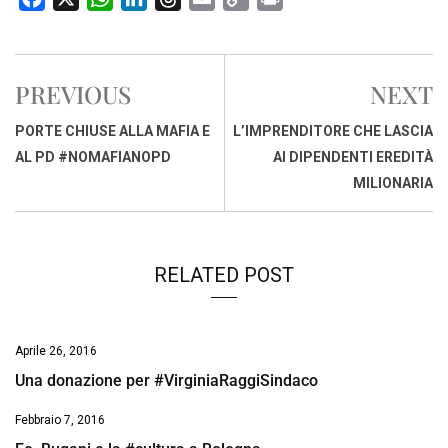
a
h
i
h
m
o
r
c
a
n
r
a
p
i
e
t
k
e
i
y
n
PREVIOUS
NEXT
b
s
e
a
l
L
t
o
A
d
d
i
PORTE CHIUSE ALLA MAFIA E
L’IMPRENDITORE CHE LASCIA
o
p
I
s
n
AL PD #NOMAFIANOPD
AI DIPENDENTI EREDITÀ
k
p
n
k
MILIONARIA
RELATED POST
Aprile 26, 2016
Una donazione per #VirginiaRaggiSindaco
Febbraio 7, 2016