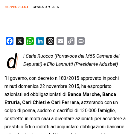
BEPPEGRILLO.IT
- GENNAIO 9, 2016
F
X
W
L
T
E
C
P
a
h
i
h
m
o
r
d
i Carla Ruocco (Portavoce del M5S Camera dei
c
a
n
r
a
p
i
e
Deputati) e Elio Lannutti (Presidente Adusbef)
t
k
e
i
y
n
b
s
e
a
l
L
t
“Il governo, con decreto n.183/2015 approvato in pochi
o
A
d
d
i
minuti domenica 22 novembre 2015, ha espropriato
o
p
I
s
n
azionisti ed obbligazionisti di
Banca Marche, Banca
k
p
n
k
Etruria, Cari Chieti e Cari Ferrara
, azzerando con un
colpo di penna, sudore e sacrifici di 130.000 famiglie,
costrette in molti casi a diventare azionisti per accedere a
prestiti o fidi o indotti ad acquistare obbligazioni bancarie