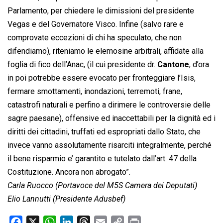
Parlamento, per chiedere le dimissioni del presidente
Vegas e del Governatore Visco. Infine (salvo rare e
comprovate eccezioni di chi ha speculato, che non
difendiamo), riteniamo le elemosine arbitrali, affidate alla
foglia di fico dell’Anac, (il cui presidente dr.
Cantone
, d’ora
in poi potrebbe essere evocato per fronteggiare l’Isis,
fermare smottamenti, inondazioni, terremoti, frane,
catastrofi naturali e perfino a dirimere le controversie delle
sagre paesane), offensive ed inaccettabili per la dignità ed i
diritti dei cittadini, truffati ed espropriati dallo Stato, che
invece vanno assolutamente risarciti integralmente, perché
il bene risparmio e’ garantito e tutelato dall’art. 47 della
Costituzione. Ancora non abrogato”.
Carla Ruocco (Portavoce del M5S Camera dei Deputati)
Elio Lannutti (Presidente Adusbef)
F
X
W
L
T
E
C
P