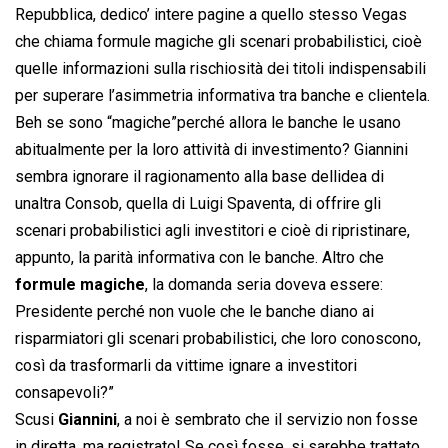
Repubblica, dedico’ intere pagine a quello stesso Vegas
che chiama formule magiche gli scenari probabilistici, cioè
quelle informazioni sulla rischiosità dei titoli indispensabili
per superare l’asimmetria informativa tra banche e clientela.
Beh se sono “magiche”perché allora le banche le usano
abitualmente per la loro attività di investimento? Giannini
sembra ignorare il ragionamento alla base dellidea di
unaltra Consob, quella di Luigi Spaventa, di offrire gli
scenari probabilistici agli investitori e cioè di ripristinare,
appunto, la parità informativa con le banche. Altro che
formule magiche
, la domanda seria doveva essere:
Presidente perché non vuole che le banche diano ai
risparmiatori gli scenari probabilistici, che loro conoscono,
così da trasformarli da vittime ignare a investitori
consapevoli?”
Scusi
Giannini
, a noi è sembrato che il servizio non fosse
in diretta, ma registrato! Se così fosse, si sarebbe trattato