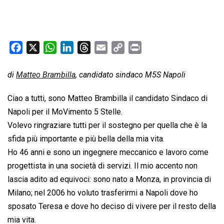
F
X
W
L
T
E
C
P
a
h
i
h
m
o
r
c
a
n
r
a
p
i
di
Matteo Brambilla
, candidato sindaco M5S Napoli
e
t
k
e
i
y
n
Ciao a tutti, sono Matteo Brambilla il candidato Sindaco di
b
s
e
a
l
L
t
Napoli per il MoVimento 5 Stelle.
o
A
d
d
i
Volevo ringraziare tutti per il sostegno per quella che è la
o
p
I
s
n
k
p
n
k
sfida più importante e più bella della mia vita.
Ho 46 anni e sono un ingegnere meccanico e lavoro come
progettista in una società di servizi. Il mio accento non
lascia adito ad equivoci: sono nato a Monza, in provincia di
Milano; nel 2006 ho voluto trasferirmi a Napoli dove ho
sposato Teresa e dove ho deciso di vivere per il resto della
mia vita.