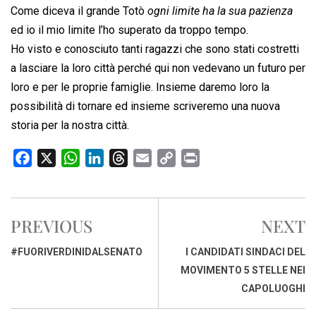
Come diceva il grande Totò 
ogni limite ha la sua pazienza
ed io il mio limite l’ho superato da troppo tempo.
Ho visto e conosciuto tanti ragazzi che sono stati costretti
a lasciare la loro città perché qui non vedevano un futuro per
loro e per le proprie famiglie. Insieme daremo loro la
possibilità di tornare ed insieme scriveremo una nuova
storia per la nostra città.
F
X
W
L
T
E
C
P
a
h
i
h
m
o
r
c
a
n
r
a
p
i
e
t
k
e
i
y
n
PREVIOUS
NEXT
b
s
e
a
l
L
t
o
A
d
d
i
#FUORIVERDINIDALSENATO
I CANDIDATI SINDACI DEL
o
p
I
s
n
MOVIMENTO 5 STELLE NEI
k
p
n
k
CAPOLUOGHI