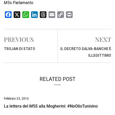
M5s Parlamento
F
X
W
L
T
E
C
P
a
h
i
h
m
o
r
c
a
n
r
a
p
i
e
t
k
e
i
y
n
PREVIOUS
NEXT
b
s
e
a
l
L
t
o
A
d
d
i
TROJAN DI STATO
IL DECRETO SALVA-BANCHE È
o
p
I
s
n
ILLEGITTIMO
k
p
n
k
RELATED POST
Febbraio 23, 2016
La lettera del M5S alla Mogherini: #NoOlioTunisino