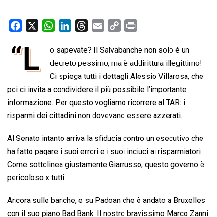
F
X
W
L
T
E
C
P
a
h
i
h
m
o
r
“L
o sapevate? Il Salvabanche non solo è un
c
a
n
r
a
p
i
e
decreto pessimo, ma è addirittura illegittimo!
t
k
e
i
y
n
b
s
e
a
l
L
t
Ci spiega tutti i dettagli Alessio Villarosa, che
o
A
d
d
i
poi ci invita a condividere il più possibile l’importante
o
p
I
s
n
informazione. Per questo vogliamo ricorrere al TAR: i
k
p
n
k
risparmi dei cittadini non dovevano essere azzerati.
Al Senato intanto arriva la sfiducia contro un esecutivo che
ha fatto pagare i suoi errori e i suoi inciuci ai risparmiatori.
Come sottolinea giustamente Giarrusso, questo governo è
pericoloso x tutti.
Ancora sulle banche, e su Padoan che è andato a Bruxelles
con il suo piano Bad Bank. Il nostro bravissimo Marco Zanni