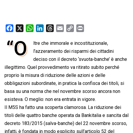
F
X
W
L
T
E
C
P
a
h
i
h
m
o
r
“O
ltre che immorale e incostituzionale,
c
a
n
r
a
p
i
e
l’azzeramento dei risparmi dei cittadini
t
k
e
i
y
n
b
s
e
a
l
L
t
deciso con il decreto ‘svuota-banche’ è anche
o
A
d
d
i
illegittimo. Quel provvedimento va ritirato subito perché
o
p
I
s
n
proprio la misura di riduzione delle azioni e delle
k
p
n
k
obbligazioni subordinate, in pratica la confisca dei titoli, si
basa su una norma che nel novembre scorso ancora non
esisteva. O meglio: non era entrata in vigore.
Il M5S ha fatto una scoperta clamorosa. La riduzione dei
titoli delle quattro banche operata da Bankitalia e sancita dal
decreto 183/2015 (salva-banche) del 22 novembre scorso,
infatti, è fondata in modo esplicito sull’articolo 52 del