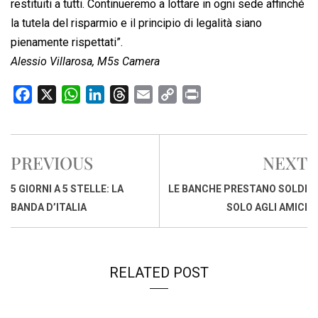
restituiti a tutti. Continueremo a lottare in ogni sede affinché
la tutela del risparmio e il principio di legalità siano
pienamente rispettati”.
Alessio Villarosa, M5s Camera
F
X
W
L
T
E
C
P
a
h
i
h
m
o
r
c
a
n
r
a
p
i
e
t
k
e
i
y
n
PREVIOUS
NEXT
b
s
e
a
l
L
t
o
A
d
d
i
5 GIORNI A 5 STELLE: LA
LE BANCHE PRESTANO SOLDI
o
p
I
s
n
BANDA D’ITALIA
SOLO AGLI AMICI
k
p
n
k
RELATED POST