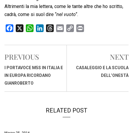
Altrimenti la mia lettera, come le tante altre che ho scritto,
cadrà, come si suol dire “
nel vuoto
“.
F
X
W
L
T
E
C
P
a
h
i
h
m
o
r
c
a
n
r
a
p
i
e
t
k
e
i
y
n
PREVIOUS
NEXT
b
s
e
a
l
L
t
o
A
d
d
i
I PORTAVOCE M5S IN ITALIA E
CASALEGGIO E LA SCUOLA
o
p
I
s
n
IN EUROPA RICORDANO
DELL’ONESTÀ
k
p
n
k
GIANROBERTO
RELATED POST