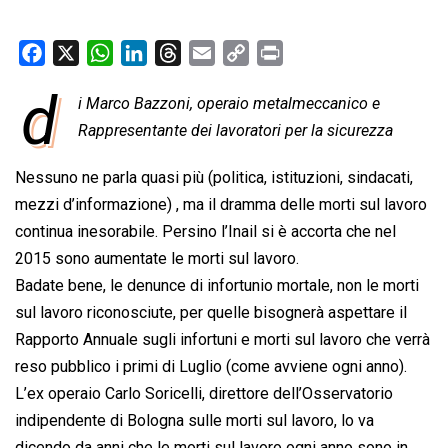
F
X
W
L
T
E
C
P
a
h
i
h
m
o
r
d
i Marco Bazzoni, operaio metalmeccanico e
c
a
n
r
a
p
i
e
Rappresentante dei lavoratori per la sicurezza
t
k
e
i
y
n
b
s
e
a
l
L
t
Nessuno ne parla quasi più (politica, istituzioni, sindacati,
o
A
d
d
i
mezzi d’informazione) , ma il dramma delle morti sul lavoro
o
p
I
s
n
continua inesorabile. Persino l’Inail si è accorta che nel
k
p
n
k
2015 sono aumentate le morti sul lavoro.
Badate bene, le denunce di infortunio mortale, non le morti
sul lavoro riconosciute, per quelle bisognerà aspettare il
Rapporto Annuale sugli infortuni e morti sul lavoro che verrà
reso pubblico i primi di Luglio (come avviene ogni anno).
L’ex operaio Carlo Soricelli, direttore dell’Osservatorio
indipendente di Bologna sulle morti sul lavoro, lo va
dicendo da anni che le morti sul lavoro ogni anno sono in