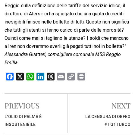
Reggio sulla definizione delle tariffe del servizio idrico, il
direttore di Atersir ci ha spiegato che una quota di crediti
inesigibili finisce nelle bollette di tutti. Questo non significa
che tutti gli utenti si fanno carico di parte delle morosità?
Quindi come mai si tagliano le utenze? I soldi che mancano
a Iren non dovremmo averli già pagati tutti noi in bolletta?”
Alessandra Guatteri, comsigliere comunale M5S Reggio
Emilia
F
X
W
L
T
E
C
P
a
h
i
h
m
o
r
c
a
n
r
a
p
i
e
t
k
e
i
y
n
PREVIOUS
NEXT
b
s
e
a
l
L
t
o
A
d
d
i
L’OLIO DI PALMA È
LA CENSURA DI ORFEO
o
p
I
s
n
INSOSTENIBILE
#TG1TURCO
k
p
n
k