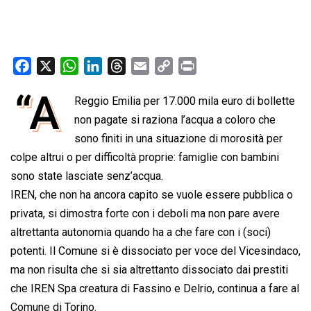
F
X
W
L
T
E
C
P
a
h
i
h
m
o
r
“A
Reggio Emilia per 17.000 mila euro di bollette
c
a
n
r
a
p
i
e
non pagate si raziona l’acqua a coloro che
t
k
e
i
y
n
b
s
e
a
l
L
t
sono finiti in una situazione di morosità per
o
A
d
d
i
colpe altrui o per difficoltà proprie: famiglie con bambini
o
p
I
s
n
sono state lasciate senz’acqua.
k
p
n
k
IREN, che non ha ancora capito se vuole essere pubblica o
privata, si dimostra forte con i deboli ma non pare avere
altrettanta autonomia quando ha a che fare con i (soci)
potenti. Il Comune si è dissociato per voce del Vicesindaco,
ma non risulta che si sia altrettanto dissociato dai prestiti
che IREN Spa creatura di Fassino e Delrio, continua a fare al
Comune di Torino.