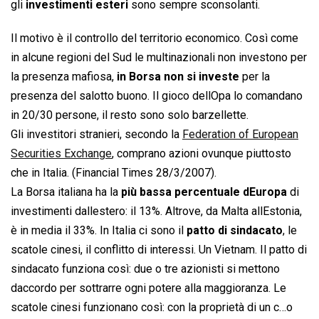
gli
investimenti esteri
sono sempre sconsolanti.
Il motivo è il controllo del territorio economico. Così come
in alcune regioni del Sud le multinazionali non investono per
la presenza mafiosa,
in Borsa non si investe
per la
presenza del salotto buono. Il gioco dellOpa lo comandano
in 20/30 persone, il resto sono solo barzellette.
Gli investitori stranieri, secondo la
Federation of European
Securities Exchange
, comprano azioni ovunque piuttosto
che in Italia. (Financial Times 28/3/2007).
La Borsa italiana ha la
più bassa percentuale dEuropa
di
investimenti dallestero: il 13%. Altrove, da Malta allEstonia,
è in media il 33%. In Italia ci sono il
patto di sindacato
, le
scatole cinesi, il conflitto di interessi. Un Vietnam. Il patto di
sindacato funziona così: due o tre azionisti si mettono
daccordo per sottrarre ogni potere alla maggioranza. Le
scatole cinesi funzionano così: con la proprietà di un c…o