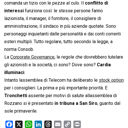
comanda un tizio con le pezze al culo. Il
conflitto di
interessi
funziona così: le stesse persone fanno
lazionista, il manager, il fornitore, il consigliere di
amministrazione, il sindaco in più aziende quotate. Sono
personaggi inquietanti dalle personalità e dai conti correnti
esteri multipli. Tutto regolare, tutto secondo la legge, a
norma Consob.
La
Corporate Governance
, le regole che dovrebbero tutelare
gli azionisti e la società, ci sono? Dove sono?
Cardia
illuminaci
.
Intanto lassemblea di Telecom ha deliberato le
stock option
per i consiglieri. La prima e più importante priorità. E
Tronchetti
assente per motivi di salute allassemblea di
Rozzano si è presentato
in tribuna a San Siro
, guarito dal
sole primaverile.
F
X
W
L
T
E
C
P