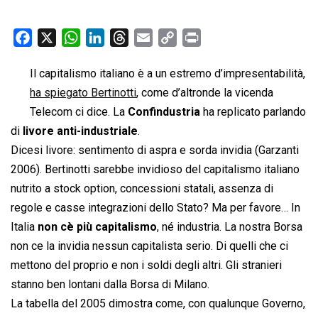
F
X
W
L
T
E
C
P
a
h
i
h
m
o
r
Il capitalismo italiano è a un estremo d’impresentabilità,
c
a
n
r
a
p
i
ha spiegato Bertinotti
e
t
k
e
, come d’altronde la vicenda
i
y
n
b
s
e
a
l
L
t
Telecom ci dice. La
Confindustria
ha replicato parlando
o
A
d
d
i
di 
livore anti-industriale
.
o
p
I
s
n
Dicesi livore: sentimento di aspra e sorda invidia (Garzanti
k
p
n
k
2006). Bertinotti sarebbe invidioso del capitalismo italiano
nutrito a stock option, concessioni statali, assenza di
regole e casse integrazioni dello Stato? Ma per favore… In
Italia
non cè più capitalismo
, né industria. La nostra Borsa
non ce la invidia nessun capitalista serio. Di quelli che ci
mettono del proprio e non i soldi degli altri. Gli stranieri
stanno ben lontani dalla Borsa di Milano.
La tabella del 2005 dimostra come, con qualunque Governo,