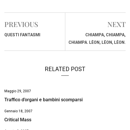
a
h
i
h
m
o
r
c
a
n
r
a
p
i
e
t
k
e
i
y
n
PREVIOUS
NEXT
b
s
e
a
l
L
t
o
A
d
d
i
QUESTI FANTASMI
CHIAMPA, CHIAMPA,
o
p
I
s
n
CHIAMPA. LÈON, LÈON, LÈON.
k
p
n
k
RELATED POST
Maggio 29, 2007
Traffico d’organi e bambini scomparsi
Gennaio 18, 2007
Critical Mass