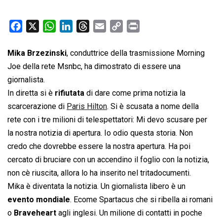
F
X
W
L
T
E
C
P
a
h
i
h
m
o
r
c
a
n
r
a
p
i
Mika Brzezinski
, conduttrice della trasmissione Morning
e
t
k
e
i
y
n
Joe della rete Msnbc, ha dimostrato di essere una
b
s
e
a
l
L
t
giornalista.
o
A
d
d
i
In diretta si è
rifiutata
di dare come prima notizia la
o
p
I
s
n
scarcerazione di
Paris Hilton
. Si è scusata a nome della
k
p
n
k
rete con i tre milioni di telespettatori: Mi devo scusare per
la nostra notizia di apertura. Io odio questa storia. Non
credo che dovrebbe essere la nostra apertura. Ha poi
cercato di bruciare con un accendino il foglio con la notizia,
non cè riuscita, allora lo ha inserito nel tritadocumenti.
Mika è diventata la notizia. Un giornalista libero è un
evento mondiale
. Ecome Spartacus che si ribella ai romani
o
Braveheart
agli inglesi. Un milione di contatti in poche