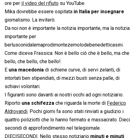
ore per
il video del rifiuto
su YouTube.
Mika dovrebbe essere ospitata
in Italia per insegnare
giornalismo. La inviterò.
Da noi non è importante la notizia importante, ma la notizia
importante per
berlusconidalemaprodimontezemolodebenedetticasini.
Come diceva Frassica: Non è bello ciò che è bello, ma che
bello, che bello, che bello!.
E
una macedonia
di schiene curve, di servi zelanti, di
intortati ben stipendiati, di mezzi busti senza palle, di
schiavi volontari.
I figuranti sono davanti ai nostri occhi ad ogni notiziario.
Riporto
una schifezza
che riguarda la morte di
Federico
Aldrovandi
. Pochi giorni fa sono stati rinviati a giudizio i
quattro poliziotti che lo hanno fermato e massacrato. Dieci
secondi di approfondimento nel telegiornale.
DIECISECONDI. Nello stesso notiziario
minuti e minuti