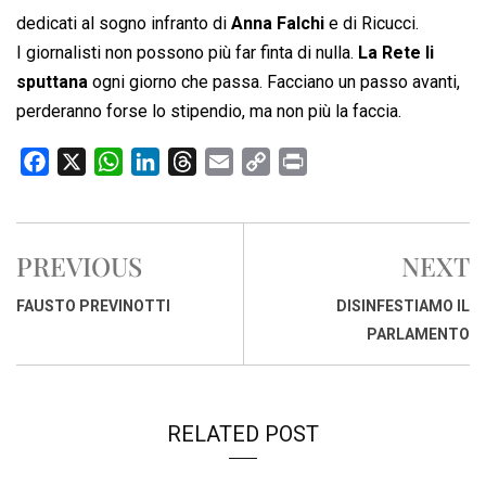
dedicati al sogno infranto di
Anna Falchi
e di Ricucci.
I giornalisti non possono più far finta di nulla.
La Rete li
sputtana
ogni giorno che passa. Facciano un passo avanti,
perderanno forse lo stipendio, ma non più la faccia.
F
X
W
L
T
E
C
P
a
h
i
h
m
o
r
c
a
n
r
a
p
i
e
t
k
e
i
y
n
PREVIOUS
NEXT
b
s
e
a
l
L
t
o
A
d
d
i
FAUSTO PREVINOTTI
DISINFESTIAMO IL
o
p
I
s
n
PARLAMENTO
k
p
n
k
RELATED POST