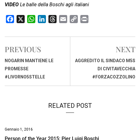
VIDEO
Le balle della Boschi agli italiani
F
X
W
L
T
E
C
P
a
h
i
h
m
o
r
c
a
n
r
a
p
i
e
t
k
e
i
y
n
PREVIOUS
NEXT
b
s
e
a
l
L
t
o
A
d
d
i
NOGARIN MANTIENE LE
AGGREDITO IL SINDACO M5S
o
p
I
s
n
PROMESSE
DI CIVITAVECCHIA
k
p
n
k
#LIVORNO5STELLE
#FORZACOZZOLINO
RELATED POST
Gennaio 1, 2016
Person of the Year 2015: Pier Luigi Boschi