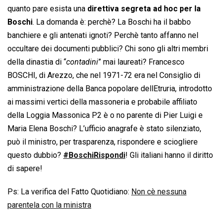
quanto pare esista una
direttiva segreta ad hoc per la
Boschi
. La domanda è: perchè? La Boschi ha il babbo
banchiere e gli antenati ignoti? Perchè tanto affanno nel
occultare dei documenti pubblici? Chi sono gli altri membri
della dinastia di “
contadini
” mai laureati? Francesco
BOSCHI, di Arezzo, che nel 1971-72 era nel Consiglio di
amministrazione della Banca popolare dellEtruria, introdotto
ai massimi vertici della massoneria e probabile affiliato
della Loggia Massonica P2 è o no parente di Pier Luigi e
Maria Elena Boschi? L’ufficio anagrafe è stato silenziato,
può il ministro, per trasparenza, rispondere e sciogliere
questo dubbio?
#BoschiRispondi
! Gli italiani hanno il diritto
di sapere!
Ps: La verifica del Fatto Quotidiano: 
Non cè nessuna
parentela con la ministra