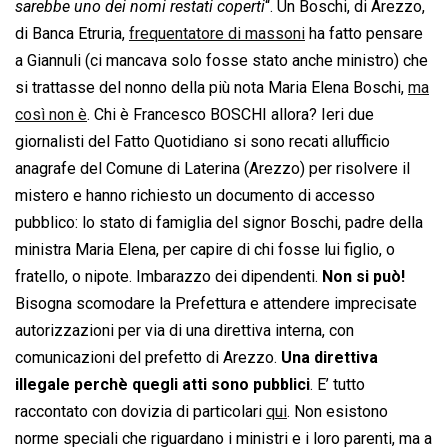
sarebbe uno dei nomi restati coperti
“. Un Boschi, di Arezzo,
di Banca Etruria,
frequentatore di massoni
ha fatto pensare
a Giannuli (ci mancava solo fosse stato anche ministro) che
si trattasse del nonno della più nota Maria Elena Boschi,
ma
così non è
. Chi è Francesco BOSCHI allora? Ieri due
giornalisti del Fatto Quotidiano si sono recati allufficio
anagrafe del Comune di Laterina (Arezzo) per risolvere il
mistero e hanno richiesto un documento di accesso
pubblico: lo stato di famiglia del signor Boschi, padre della
ministra Maria Elena, per capire di chi fosse lui figlio, o
fratello, o nipote. Imbarazzo dei dipendenti.
Non si può!
Bisogna scomodare la Prefettura e attendere imprecisate
autorizzazioni per via di una direttiva interna, con
comunicazioni del prefetto di Arezzo.
Una direttiva
illegale perchè quegli atti sono pubblici
. E’ tutto
raccontato con dovizia di particolari
qui
. Non esistono
norme speciali che riguardano i ministri e i loro parenti, ma a