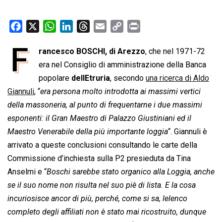
F
X
W
L
T
E
C
P
a
h
i
h
m
o
r
F
rancesco BOSCHI, di Arezzo
, che nel 1971-72
c
a
n
r
a
p
i
e
era nel Consiglio di amministrazione della Banca
t
k
e
i
y
n
b
s
e
a
l
L
t
popolare
dellEtruria
, secondo
una ricerca di Aldo
o
A
d
d
i
Giannuli
, “
era persona molto introdotta ai massimi vertici
o
p
I
s
n
della massoneria, al punto di frequentarne i due massimi
k
p
n
k
esponenti: il Gran Maestro di Palazzo Giustiniani ed il
Maestro Venerabile della più importante loggia
“. Giannuli è
arrivato a queste conclusioni consultando le carte della
Commissione d’inchiesta sulla P2 presieduta da Tina
Anselmi e “
Boschi sarebbe stato organico alla Loggia, anche
se il suo nome non risulta nel suo piè di lista. E la cosa
incuriosisce ancor di più, perché, come si sa, lelenco
completo degli affiliati non è stato mai ricostruito, dunque