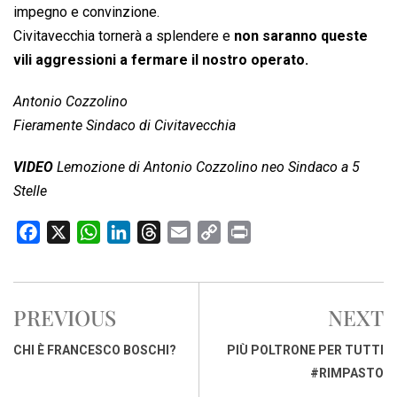
impegno e convinzione.
Civitavecchia tornerà a splendere e
non saranno queste
vili aggressioni a fermare il nostro operato.
Antonio Cozzolino
Fieramente Sindaco di Civitavecchia
VIDEO
Lemozione di Antonio Cozzolino neo Sindaco a 5
Stelle
F
X
W
L
T
E
C
P
a
h
i
h
m
o
r
c
a
n
r
a
p
i
e
t
k
e
i
y
n
PREVIOUS
NEXT
b
s
e
a
l
L
t
o
A
d
d
i
CHI È FRANCESCO BOSCHI?
PIÙ POLTRONE PER TUTTI
o
p
I
s
n
#RIMPASTO
k
p
n
k