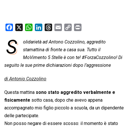
F
X
W
L
T
E
C
P
a
h
i
h
m
o
r
S
olidarietà ad Antono Cozzolino, aggredito
c
a
n
r
a
p
i
e
stamattina di fronte a casa sua. Tutto il
t
k
e
i
y
n
b
s
e
a
l
L
t
MoVimento 5 Stelle è con te! #ForzaCozzolino! Di
o
A
d
d
i
seguito le sue prime dichiarazioni dopo l’aggressione
o
p
I
s
n
di Antonio Cozzolino
k
p
n
k
Questa mattina
sono stato aggredito verbalmente e
fisicamente
sotto casa, dopo che avevo appena
accompagnato mio figlio piccolo a scuola, da un dipendente
delle partecipate.
Non posso negare di essere scosso: il momento è stato