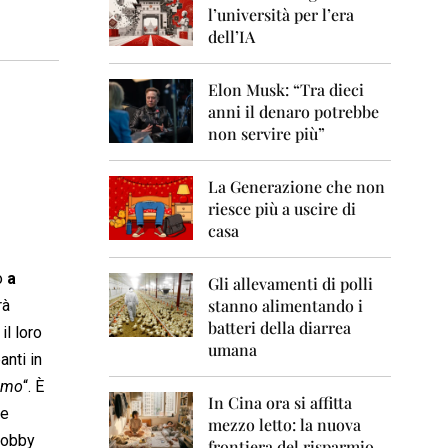
0
l’università per l’era
6
dell’IA
2
0
Elon Musk: “Tra dieci
0
anni il denaro potrebbe
7
non servire più”
2
0
La Generazione che non
0
8
riesce più a uscire di
casa
2
0
o
a
0
Gli allevamenti di polli
9
stanno alimentando i
rà
batteri della diarrea
il loro
2
umana
0
anti in
1
uomo
“. È
0
In Cina ora si affitta
le
mezzo letto: la nuova
2
 lobby
frontiera del risparmio