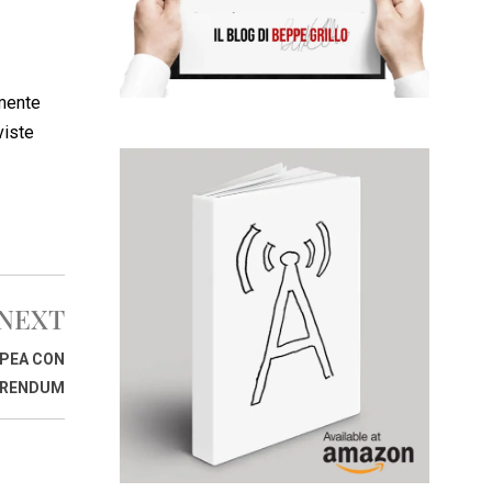
lmente
viste
NEXT
OPEA CON
ERENDUM