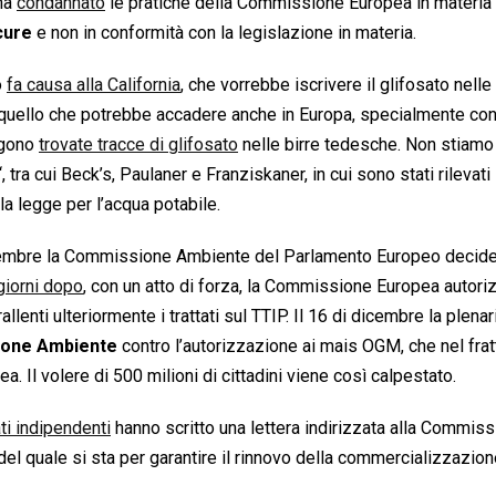
 ha
condannato
le pratiche della Commissione Europea in materia 
cure
e non in conformità con la legislazione in materia.
o
fa causa alla California
, che vorrebbe iscrivere il glifosato nelle
uello che potrebbe accadere anche in Europa, specialmente con
ngono
trovate tracce di glifosato
nelle birre tedesche. Non stiamo
“, tra cui Beck’s, Paulaner e Franziskaner, in cui sono stati rilevati
la legge per l’acqua potabile.
icembre la Commissione Ambiente del Parlamento Europeo decide
giorni dopo
, con un atto di forza, la Commissione Europea autoriz
lenti ulteriormente i trattati sul TTIP. Il 16 di dicembre la plenar
ione Ambiente
contro l’autorizzazione ai mais OGM, che nel fr
. Il volere di 500 milioni di cittadini viene così calpestato.
ti indipendenti
hanno scritto una lettera indirizzata alla Commis
del quale si sta per garantire il rinnovo della commercializzazion