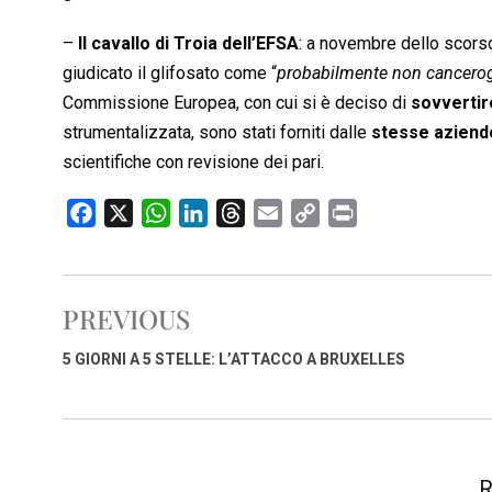
–
Il cavallo di Troia dell’EFSA
: a novembre dello scorso
giudicato il glifosato come “
probabilmente non cancero
Commissione Europea, con cui si è deciso di
sovvertir
strumentalizzata, sono stati forniti dalle
stesse aziende
scientifiche con revisione dei pari.
F
X
W
L
T
E
C
P
a
h
i
h
m
o
r
c
a
n
r
a
p
i
e
t
k
e
i
y
n
PREVIOUS
b
s
e
a
l
L
t
o
A
d
d
i
5 GIORNI A 5 STELLE: L’ATTACCO A BRUXELLES
o
p
I
s
n
k
p
n
k
R