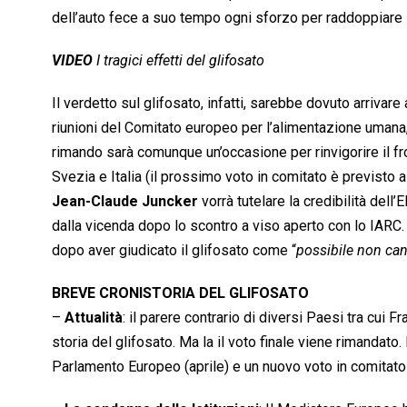
dell’auto fece a suo tempo ogni sforzo per raddoppiare il
VIDEO
I tragici effetti del glifosato
Il verdetto sul glifosato, infatti, sarebbe dovuto arrivare
riunioni del Comitato europeo per l’alimentazione umana
rimando sarà comunque un’occasione per rinvigorire il fr
Svezia e Italia (il prossimo voto in comitato è previsto 
Jean-Claude Juncker
vorrà tutelare la credibilità dell
dalla vicenda dopo lo scontro a viso aperto con lo IARC. 
dopo aver giudicato il glifosato come “
possibile non ca
BREVE CRONISTORIA DEL GLIFOSATO
–
Attualità
: il parere contrario di diversi Paesi tra cui
storia del glifosato. Ma la il voto finale viene rimandato
Parlamento Europeo (aprile) e un nuovo voto in comitato