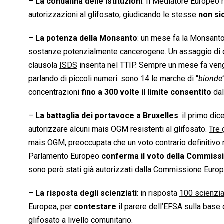
–
La condanna delle Istituzioni
: Il Mediatore Europeo
autorizzazioni al glifosato, giudicando le stesse
non si
–
La potenza della Monsanto
: un mese fa la Monsant
sostanze potenzialmente cancerogene. Un assaggio di q
clausola
ISDS
inserita nel TTIP. Sempre un mese fa ve
parlando di piccoli numeri: sono 14 le marche di “
bionde
concentrazioni
fino a 300 volte il limite consentito
dal
–
La battaglia dei portavoce a Bruxelles
: il primo d
autorizzare alcuni mais OGM resistenti al glifosato.
Tre 
mais OGM, preoccupata che un voto contrario definitivo ral
Parlamento Europeo
conferma il voto della Commiss
sono però stati già autorizzati dalla Commissione Europea
–
La risposta degli scienziati
: in risposta
100 scienzia
Europea, per
contestare
il parere dell’EFSA sulla base 
glifosato a livello comunitario.