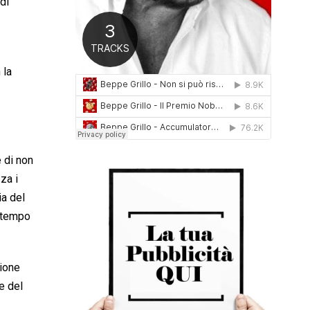
di
0
1
6
 la
 di non
za i
ia del
attempo
sione
e del