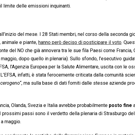
 limite delle emissioni inquinanti.
 all’inizio del mese. I 28 Stati membri, nel corso della seconda gi
, animale e piante,
hanno però deciso di posticipare il voto
. Ques
onte del NO che già annovera tra le sue fila Paesi come Francia, 
a maggio, dopo quello in plenaria). Sullo sfondo, l’esecutivo guida
’EFSA, l’Agenzia Europea per la Salute Alimentare, uscita con le os
L’EFSA, infatti, è stata ferocemente criticata dalla comunità scien
ncerogeno
“, ma sulla base di dati forniti dalle stesse aziende prod
 Francia, Olanda, Svezia e Italia avrebbe probabilmente
posto fine
a
. I prossimi passi sono il verdetto della plenaria di Strasburgo del
 a maggio.