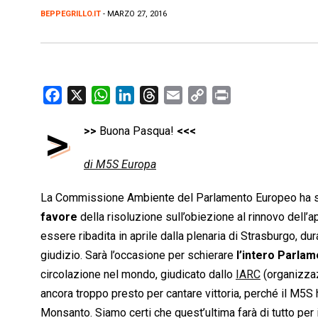
BEPPEGRILLO.IT
- MARZO 27, 2016
F
X
W
L
T
E
C
P
a
h
i
h
m
o
r
>
>>
Buona Pasqua!
<<<
c
a
n
r
a
p
i
e
t
k
e
i
y
n
di M5S Europa
b
s
e
a
l
L
t
o
A
d
d
i
La Commissione Ambiente del Parlamento Europeo ha spo
o
p
I
s
n
favore
della risoluzione sull’obiezione al rinnovo dell’
k
p
n
k
essere ribadita in aprile dalla plenaria di Strasburgo, dur
giudizio. Sarà l’occasione per schierare
l’intero Parla
circolazione nel mondo, giudicato dallo
IARC
(organizzaz
ancora troppo presto per cantare vittoria, perché il M5S 
Monsanto. Siamo certi che quest’ultima farà di tutto per