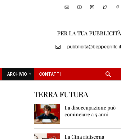
PER LA TUA PUBBLICITÀ
pubblicita@beppegrillo.it
ARCHIVIO
CONTATTI
TERRA FUTURA
2
0
La disoccupazione può
0
cominciare a 5 anni
5
2
0
La Cina ridisegna