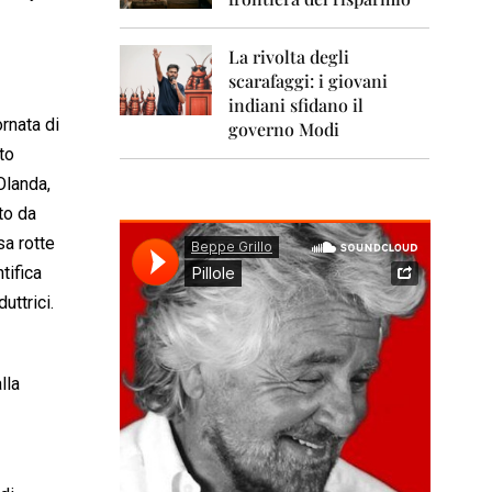
0
1
1
La rivolta degli
scarafaggi: i giovani
2
0
indiani sfidano il
1
ornata di
governo Modi
2
to
Olanda,
2
0
to da
1
sa rotte
3
tifica
2
uttrici.
0
1
4
lla
2
0
1
5
2