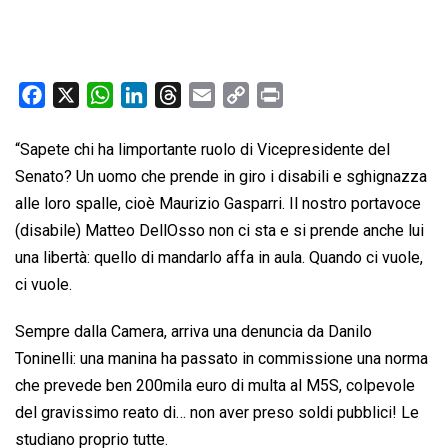
F
X
W
L
T
E
C
P
a
h
i
h
m
o
r
c
a
n
r
a
p
i
“Sapete chi ha limportante ruolo di Vicepresidente del
e
t
k
e
i
y
n
Senato? Un uomo che prende in giro i disabili e sghignazza
b
s
e
a
l
L
t
alle loro spalle, cioè Maurizio Gasparri. Il nostro portavoce
o
A
d
d
i
(disabile) Matteo DellOsso non ci sta e si prende anche lui
o
p
I
s
n
una libertà: quello di mandarlo affa in aula. Quando ci vuole,
k
p
n
k
ci vuole.
Sempre dalla Camera, arriva una denuncia da Danilo
Toninelli: una manina ha passato in commissione una norma
che prevede ben 200mila euro di multa al M5S, colpevole
del gravissimo reato di… non aver preso soldi pubblici! Le
studiano proprio tutte.