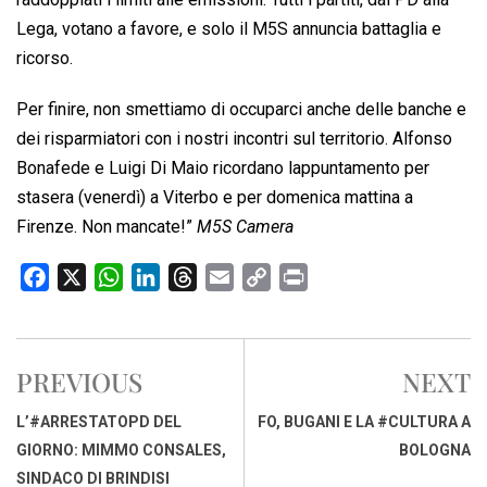
Lega, votano a favore, e solo il M5S annuncia battaglia e
ricorso.
Per finire, non smettiamo di occuparci anche delle banche e
dei risparmiatori con i nostri incontri sul territorio. Alfonso
Bonafede e Luigi Di Maio ricordano lappuntamento per
stasera (venerdì) a Viterbo e per domenica mattina a
Firenze. Non mancate!”
M5S Camera
F
X
W
L
T
E
C
P
a
h
i
h
m
o
r
c
a
n
r
a
p
i
e
t
k
e
i
y
n
PREVIOUS
NEXT
b
s
e
a
l
L
t
o
A
d
d
i
L’#ARRESTATOPD DEL
FO, BUGANI E LA #CULTURA A
o
p
I
s
n
GIORNO: MIMMO CONSALES,
BOLOGNA
k
p
n
k
SINDACO DI BRINDISI