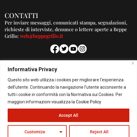
CONTATTI
Per inviare messaggi, comunicati stampa, segnalazioni,
richieste di interviste, denunce o lettere aperte a Beppe
Grillo:
web@beppegrillo.it
PUBBLICITA'
Informativa Privacy
Per la tua pubblicità su questo Blog:
Questo sito web utilizza i cookies per migliorare l'esperienza
pubblicita@beppegrillo.it
dell'utente. Continuando la navigazione l'utente acconsente a
tutti i cookie in conformità con la Normativa sui Cookies. Per
HOMEPAGE
COOKIE POLICY
PRIVACY POLICY
CONTATTI
maggiori informazioni visualizza la
Cookie Policy
Accept All
© Copyright 2026 - Il Blog di Beppe Grillo. All Rights Reserved - Powered by
happygrafic.com
Customize
Reject All