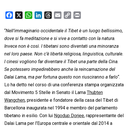
F
X
W
L
T
E
C
P
a
h
i
h
m
o
r
c
a
n
r
a
p
i
“
Nell’immaginario occidentale il Tibet è un luogo bellissimo,
e
t
k
e
i
y
n
dove si fa meditazione e si vive a contatto con la natura.
b
s
e
a
l
L
t
Invece non è così. I tibetani sono diventati una minoranza
o
A
d
d
i
nel loro paese. Non c’è libertà religiosa, linguistica, culturale.
o
p
I
s
n
I cinesi vogliono far diventare il Tibet una parte della Cina.
k
p
n
k
Se potessero impedirebbero anche la reincarnazione del
Dalai Lama, ma per fortuna questo non riusciranno a farlo
“.
Lo ha detto nel corso di una conferenza stampa organizzata
dal Movimento 5 Stelle in Senato il Lama
Thubten
Wangchen
, presidente e fondatore della casa del Tibet di
Barcellona inaugurata nel 1994 e membro del parlamento
tibetano in esilio. Con lui
Ngodup Dorjee
, rappresentante del
Dalai Lama per l’Europa centrale e orientale dal 2014 a