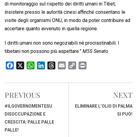
di monitoraggio sul rispetto dei diritti umani in Tibet;
insistere presso le autorità cinesi affinché consentano le
visite degli organismi ONU, in modo da poter contribuire ad
accertare quanto avvenuto in quella regione.
I diritti umani non sono negoziabili né procrastinabili. I
tibetani non possono più aspettare.”
M5S Senato
F
X
W
L
T
E
C
P
a
h
i
h
m
o
r
c
a
n
r
a
p
i
e
t
k
e
i
y
n
PREVIOUS
NEXT
b
s
e
a
l
L
t
o
A
d
d
i
#ILGOVERNOMENTESU
ELIMINARE L’OLIO DI PALMA
o
p
I
s
n
DISOCCUPAZIONE E
SI PUÒ!
k
p
n
k
CRESCITA: PALLE PALLE
PALLE!