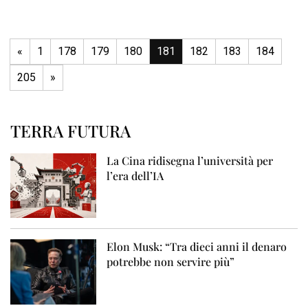
«
1
178
179
180
181
182
183
184
205
»
TERRA FUTURA
La Cina ridisegna l’università per
l’era dell’IA
Elon Musk: “Tra dieci anni il denaro
potrebbe non servire più”