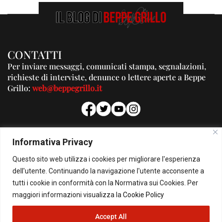
CONTATTI
Per inviare messaggi, comunicati stampa, segnalazioni,
richieste di interviste, denunce o lettere aperte a Beppe
Grillo:
web@beppegrillo.it
PUBBLICITA'
Informativa Privacy
Per la tua pubblicità su questo Blog:
Questo sito web utilizza i cookies per migliorare l'esperienza
pubblicita@beppegrillo.it
dell'utente. Continuando la navigazione l'utente acconsente a
tutti i cookie in conformità con la Normativa sui Cookies. Per
HOMEPAGE
COOKIE POLICY
PRIVACY POLICY
CONTATTI
maggiori informazioni visualizza la
Cookie Policy
Accept All
© Copyright 2026 - Il Blog di Beppe Grillo. All Rights Reserved - Powered by