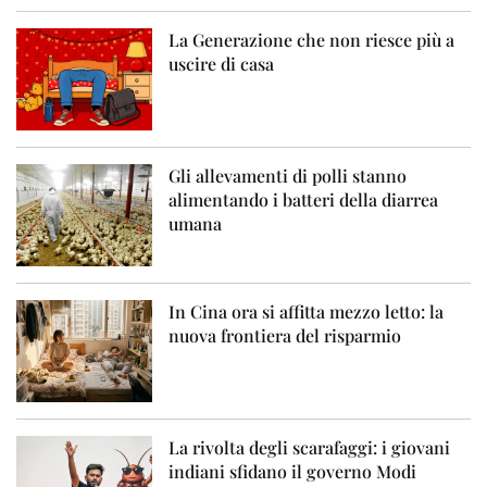
La Generazione che non riesce più a
uscire di casa
Gli allevamenti di polli stanno
alimentando i batteri della diarrea
umana
In Cina ora si affitta mezzo letto: la
nuova frontiera del risparmio
La rivolta degli scarafaggi: i giovani
indiani sfidano il governo Modi