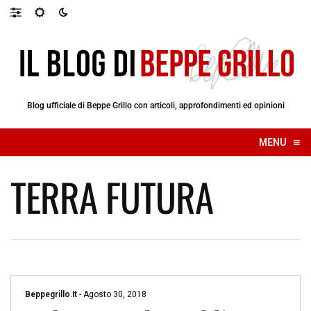
Blog ufficiale di Beppe Grillo con articoli, approfondimenti ed opinioni
≡
MENU
☰
TERRA FUTURA
Beppegrillo.it
-
Agosto 30, 2018