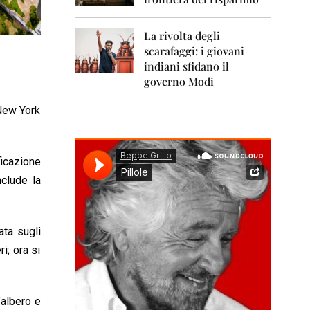
0
1
1
La rivolta degli
scarafaggi: i giovani
2
0
indiani sfidano il
1
governo Modi
2
 New York
2
0
1
3
ficazione
nclude la
2
0
1
4
ata sugli
2
i; ora si
0
1
5
’albero e
2