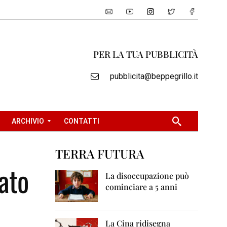
PER LA TUA PUBBLICITÀ
pubblicita@beppegrillo.it
ARCHIVIO
CONTATTI
TERRA FUTURA
2
zato
0
La disoccupazione può
0
cominciare a 5 anni
5
2
0
La Cina ridisegna