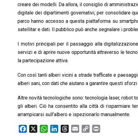
creare dei modelli. Da allora, il consiglio di amministra
digitale dei dipartimenti governativi, per consolidare 
parco hanno accesso a questa piattaforma su smartph
satellitar e dati. Il pubblico può anche segnalare i proble
I motivi principali per il passaggio alla digitalizzazi
servizi e di aprire nuove opportunità attraverso le tecno
la partecipazione attiva.
Con così tanti alberi vicini a strade trafficate e paesa
alberi sani, con dati che aiutano a garantire questi sforzi
Altre novità tecnologiche sono: tecnologia laser, robot 
gli alberi. Ciò ha consentito alla città di risparmiar
arrampicarsi sull’albero e ispezionarlo manualmente.
F
X
W
L
T
E
C
P
a
h
i
h
m
o
r