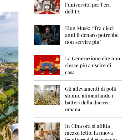
0
l’università per l’era
6
dell’IA
2
0
Elon Musk: “Tra dieci
0
anni il denaro potrebbe
7
non servire più”
2
0
La Generazione che non
0
8
riesce più a uscire di
casa
2
0
0
Gli allevamenti di polli
9
stanno alimentando i
batteri della diarrea
2
umana
0
1
0
In Cina ora si affitta
mezzo letto: la nuova
2
frontiera del risparmio