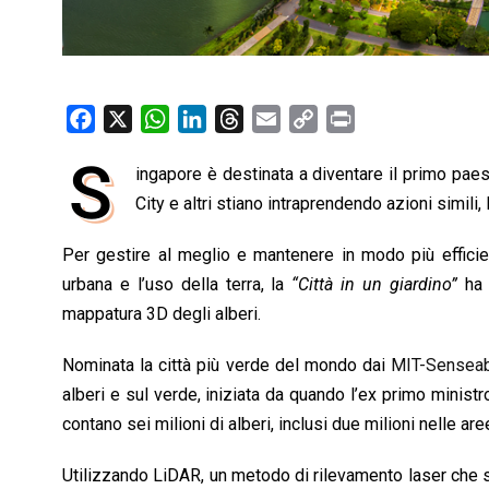
F
X
W
L
T
E
C
P
a
h
i
h
m
o
r
S
ingapore è destinata a diventare il primo pae
c
a
n
r
a
p
i
e
City e altri stiano intraprendendo azioni simili, 
t
k
e
i
y
n
b
s
e
a
l
L
t
Per gestire al meglio e mantenere in modo più efficien
o
A
d
d
i
urbana e l’uso della terra, la
“Città in un giardino”
ha i
o
p
I
s
n
mappatura 3D degli alberi.
k
p
n
k
Nominata la città più verde del mondo dai
MIT-Senseab
alberi e sul verde, iniziata da quando l’ex primo minist
contano sei milioni di alberi, inclusi due milioni nelle ar
Utilizzando LiDAR, un metodo di rilevamento laser che sca