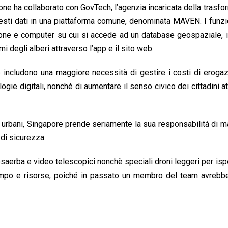
zione ha collaborato con GovTech, l’agenzia incaricata della trasf
questi dati in una piattaforma comune, denominata MAVEN. I funzi
one e computer su cui si accede ad un database geospaziale, 
mi degli alberi attraverso l’app e il sito web.
one includono una maggiore necessità di gestire i costi di eroga
logie digitali, nonchè di aumentare il senso civico dei cittadini a
ggi urbani, Singapore prende seriamente la sua responsabilità di 
 di sicurezza.
tosaerba e video telescopici nonchè speciali droni leggeri per is
e tempo e risorse, poiché in passato un membro del team avreb