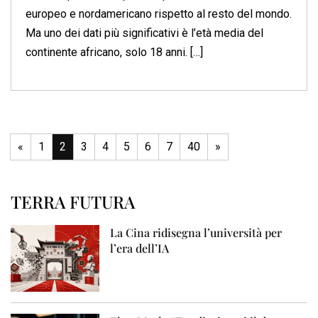
europeo e nordamericano rispetto al resto del mondo.
Ma uno dei dati più significativi è l’età media del
continente africano, solo 18 anni. […]
«
1
2
3
4
5
6
7
40
»
TERRA FUTURA
La Cina ridisegna l’università per
l’era dell’IA