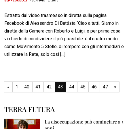
BEPPEGRILLO.IT
- GENNAIO 12, 2016
Estratto dal video trasmesso in diretta sulla pagina
Facebook di Alessandro Di Battista “Ciao a tutti. Siamo in
diretta dalla Camera con Roberto e Luigi, e per prima cosa
vi chiedo di condividere il più possibile: è il nostro modo,
come MoVimento 5 Stelle, di rompere con gli intermediari e
utilizzare la Rete, solo così […]
«
1
40
41
42
43
44
45
46
47
»
TERRA FUTURA
La disoccupazione può cominciare a 5
anni