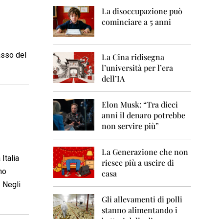
0
6
La disoccupazione può
cominciare a 5 anni
2
0
0
asso del
7
La Cina ridisegna
l’università per l’era
2
dell’IA
0
0
8
Elon Musk: “Tra dieci
anni il denaro potrebbe
2
non servire più”
0
0
9
La Generazione che non
Italia
riesce più a uscire di
2
no
casa
0
1
. Negli
0
Gli allevamenti di polli
stanno alimentando i
2