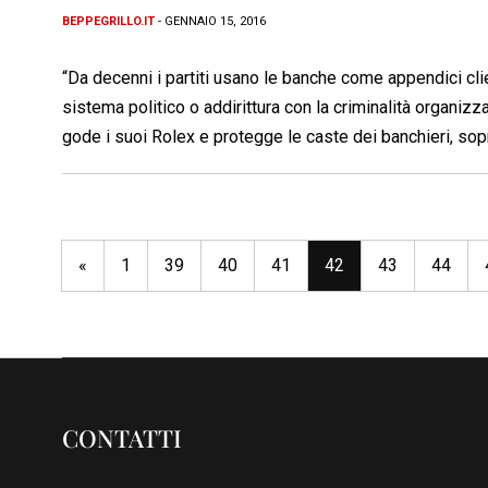
BEPPEGRILLO.IT
- GENNAIO 15, 2016
“Da decenni i partiti usano le banche come appendici clien
sistema politico o addirittura con la criminalità organizza
gode i suoi Rolex e protegge le caste dei banchieri, sopr
«
1
39
40
41
42
43
44
CONTATTI