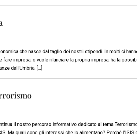
a
conomica che nasce dal taglio dei nostri stipendi. In molti ci hann
 fare impresa, o vuole rilanciare la propria impresa, ha la possibi
anze dall’Umbria: […]
errorismo
ntinua il nostro percorso informativo dedicato al tema Terrorismo
S. Ma quali sono gli interessi che lo alimentano? Perché l’ISIS 