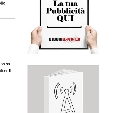
olio
non ha
ari. Il