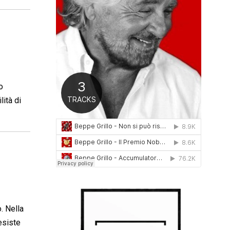
0
1
6
o
lità di
. Nella
esiste