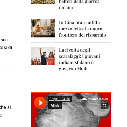
0
batteri della diarrea
1
umana
1
2
In Cina ora si affitta
0
mezzo letto: la nuova
1
frontiera del risparmio
2
ssun
tesi di
2
La rivolta degli
0
scarafaggi: i giovani
1
indiani sfidano il
3
governo Modi
2
0
1
4
2
0
che si
1
a
5
2