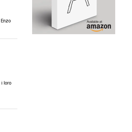
a Enzo
i loro