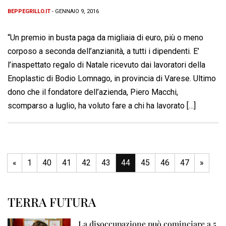
BEPPEGRILLO.IT
- GENNAIO 9, 2016
“Un premio in busta paga da migliaia di euro, più o meno
corposo a seconda dell’anzianità, a tutti i dipendenti. E’
l’inaspettato regalo di Natale ricevuto dai lavoratori della
Enoplastic di Bodio Lomnago, in provincia di Varese. Ultimo
dono che il fondatore dell’azienda, Piero Macchi,
scomparso a luglio, ha voluto fare a chi ha lavorato […]
«
1
40
41
42
43
44
45
46
47
»
TERRA FUTURA
La disoccupazione può cominciare a 5