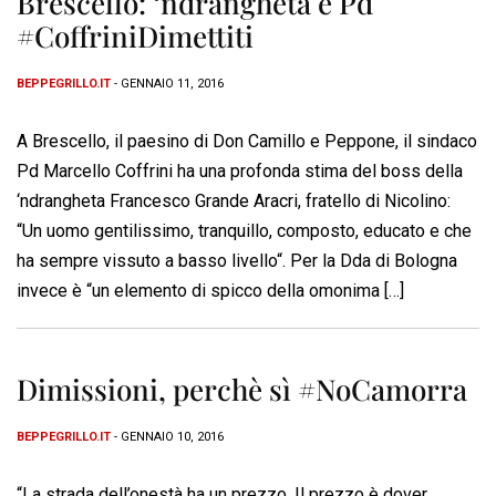
Brescello: ‘ndrangheta e Pd
#CoffriniDimettiti
BEPPEGRILLO.IT
- GENNAIO 11, 2016
A Brescello, il paesino di Don Camillo e Peppone, il sindaco
Pd Marcello Coffrini ha una profonda stima del boss della
‘ndrangheta Francesco Grande Aracri, fratello di Nicolino:
“Un uomo gentilissimo, tranquillo, composto, educato e che
ha sempre vissuto a basso livello“. Per la Dda di Bologna
invece è “un elemento di spicco della omonima […]
Dimissioni, perchè sì #NoCamorra
BEPPEGRILLO.IT
- GENNAIO 10, 2016
“La strada dell’onestà ha un prezzo. Il prezzo è dover