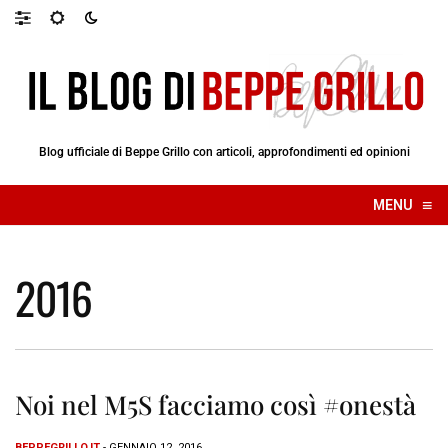
Blog ufficiale di Beppe Grillo con articoli, approfondimenti ed opinioni
≡
MENU
☰
2016
Noi nel M5S facciamo così #onestà
BEPPEGRILLO.IT
- GENNAIO 12, 2016