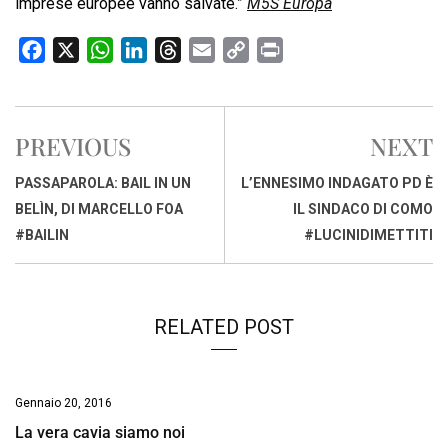
imprese europee vanno salvate.”
M5S Europa
F
X
W
L
T
E
C
P
a
h
i
h
m
o
r
c
a
n
r
a
p
i
e
t
k
e
i
y
n
PREVIOUS
NEXT
b
s
e
a
l
L
t
o
A
d
d
i
PASSAPAROLA: BAIL IN UN
L’ENNESIMO INDAGATO PD È
o
p
I
s
n
BELÌN, DI MARCELLO FOA
IL SINDACO DI COMO
k
p
n
k
#BAILIN
#LUCINIDIMETTITI
RELATED POST
Gennaio 20, 2016
La vera cavia siamo noi