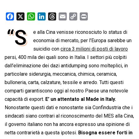
F
X
W
L
T
E
C
P
a
h
i
h
m
o
r
“S
e alla Cina venisse riconosciuto lo status di
c
a
n
r
a
p
i
e
economia di mercato, per l’Europa sarebbe un
t
k
e
i
y
n
b
s
e
a
l
L
t
suicidio con
circa 3 milioni di posti di lavoro
o
A
d
d
i
persi, 400 mila dei quali sono in Italia. I settori più colpiti
o
p
I
s
n
dall’eliminazione dei dazi antidumping sono molteplici, in
k
p
n
k
particolare siderurgia, meccanica, chimica, ceramica,
bulloneria, carta, calzature, tessile e arredo. Tutti questi
comparti garantiscono oggi al nostro Paese una notevole
capacità di export.
E’ un attentato al Made in Italy.
Nonostante questi dati e nonostante sia Confindustria che i
sindacati siano contrari al riconoscimento del MES alla Cina,
il governo italiano non ha ancora espresso una opinione di
netta contrarietà a questa ipotesi.
Bisogna essere forti in