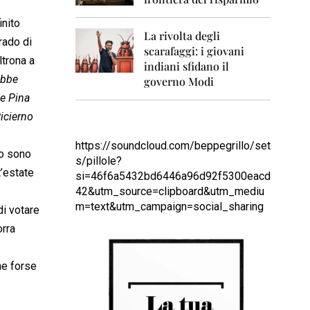
0
1
inito
1
La rivolta degli
rado di
scarafaggi: i giovani
2
ltrona a
0
indiani sfidano il
1
ebbe
governo Modi
2
le Pina
Picierno
2
0
1
https://soundcloud.com/beppegrillo/set
co sono
3
s/pillole?
’estate
si=46f6a5432bd6446a96d92f5300eacd
2
42&utm_source=clipboard&utm_mediu
0
1
m=text&utm_campaign=social_sharing
di votare
4
orra
2
0
e forse
1
5
2