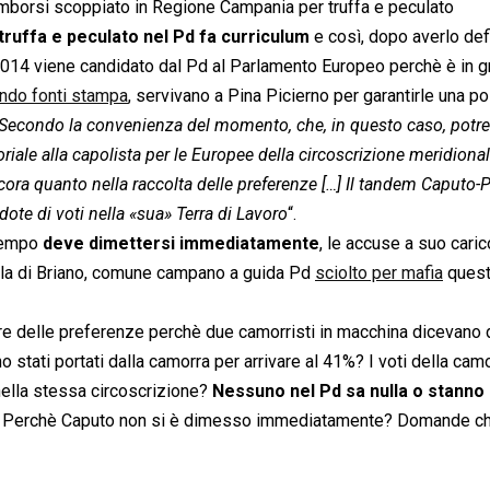
imborsi scoppiato in Regione Campania per truffa e peculato
truffa e peculato nel Pd fa curriculum
e così, dopo averlo def
 2014 viene candidato dal Pd al Parlamento Europeo perchè è in g
ndo fonti stampa
, servivano a Pina Picierno per garantirle una po
? Secondo la convenienza del momento, che, in questo caso, potr
oriale alla capolista per le Europee della circoscrizione meridiona
cora quanto nella raccolta delle preferenze […] Il tandem Caputo-
ote di voti nella «sua» Terra di Lavoro
“.
ttempo
deve dimettersi immediatamente
, le accuse a suo cari
Villa di Briano, comune campano a guida Pd
sciolto per mafia
quest
 re delle preferenze perchè due camorristi in macchina dicevano 
o stati portati dalla camorra per arrivare al 41%? I voti della cam
 nella stessa circoscrizione?
Nessuno nel Pd sa nulla o stanno
Perchè Caputo non si è dimesso immediatamente? Domande ch