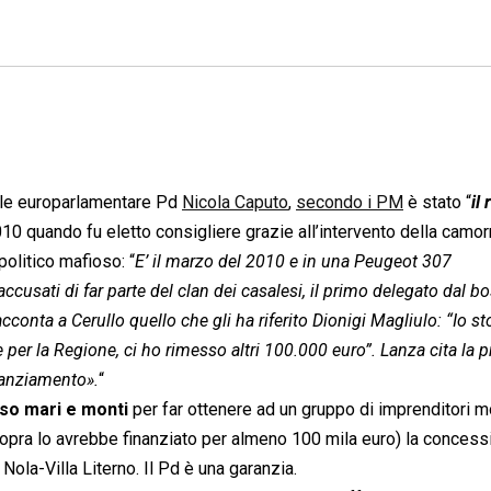
uale europarlamentare Pd
Nicola Caputo
,
secondo i PM
è stato “
il
010 quando fu eletto consigliere grazie all’intervento della camor
olitico mafioso: “
E’ il marzo del 2010 e in una Peugeot 307
cusati di far parte del clan dei casalesi, il primo delegato dal b
acconta a Cerullo quello che gli ha riferito Dionigi Magliulo: “Io st
 per la Regione, ci ho rimesso altri 100.000 euro”. Lanza cita la
inanziamento».
“
o mari e monti
per far ottenere ad un gruppo di imprenditori m
te sopra lo avrebbe finanziato per almeno 100 mila euro) la conces
Nola-Villa Literno. Il Pd è una garanzia.