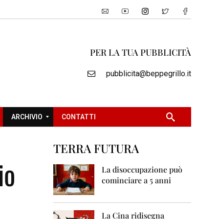
PER LA TUA PUBBLICITÀ
pubblicita@beppegrillo.it
ARCHIVIO
CONTATTI
TERRA FUTURA
2
io
0
La disoccupazione può
0
cominciare a 5 anni
5
2
0
La Cina ridisegna