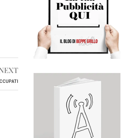
0
1
6
NEXT
OCCUPATI