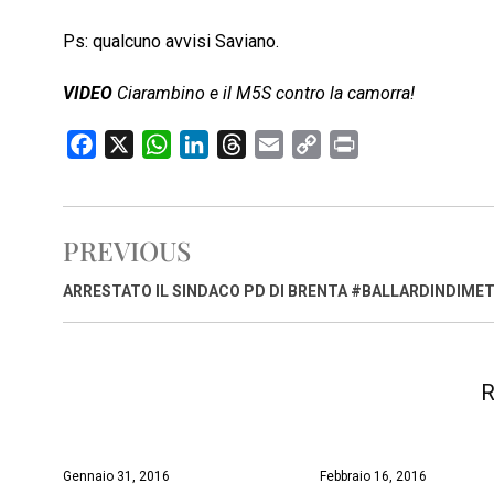
Ps: qualcuno avvisi Saviano.
VIDEO
Ciarambino e il M5S contro la camorra!
F
X
W
L
T
E
C
P
a
h
i
h
m
o
r
c
a
n
r
a
p
i
e
t
k
e
i
y
n
PREVIOUS
b
s
e
a
l
L
t
o
A
d
d
i
ARRESTATO IL SINDACO PD DI BRENTA #BALLARDINDIMET
o
p
I
s
n
k
p
n
k
R
Gennaio 31, 2016
Febbraio 16, 2016