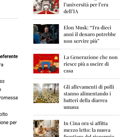
0
l’università per l’era
6
dell’IA
2
0
Elon Musk: “Tra dieci
0
anni il denaro potrebbe
7
non servire più”
2
0
 referente
La Generazione che non
0
8
riesce più a uscire di
ra
casa
2
0
oss
0
Gli allevamenti di polli
o
9
stanno alimentando i
 promessa
batteri della diarrea
2
umana
0
olto
1
0
sione per
In Cina ora si affitta
mezzo letto: la nuova
2
frontiera del risparmio