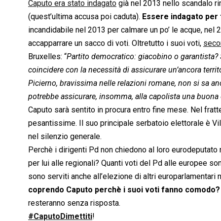
Caputo era stato indagato
già nel 2013 nello scandalo r
(quest’ultima accusa poi caduta).
Essere indagato per 
incandidabile nel 2013 per calmare un po’ le acque, nel
accapparrare un sacco di voti. Oltretutto i suoi voti,
seco
Bruxelles: “
Partito democratico: giacobino o garantista
coincidere con la necessità di assicurare un’ancora territ
Picierno, bravissima nelle relazioni romane, non si sa an
potrebbe assicurare, insomma, alla capolista una buona d
Caputo sarà sentito in procura entro fine mese. Nel fra
pesantissime. Il suo principale serbatoio elettorale è 
nel silenzio generale.
Perchè i dirigenti Pd non chiedono al loro eurodeputato
per lui alle regionali? Quanti voti del Pd alle europee son
sono serviti anche all’elezione di altri europarlamentari
coprendo Caputo perchè i suoi voti fanno comodo?
resteranno senza risposta.
#CaputoDimettiti
!