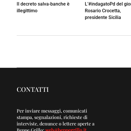
Il decreto salva-banche è
L’#indagatoPd del gio
illegittimo
Rosario Crocetta,
presidente Sicilia
CONTATTI
Per inviare messaggi, comunicati
stampa, segnalazioni, richieste di
interviste, denunce o lettere aperte a
Beppe Grillo:
web@beppegrillo.it