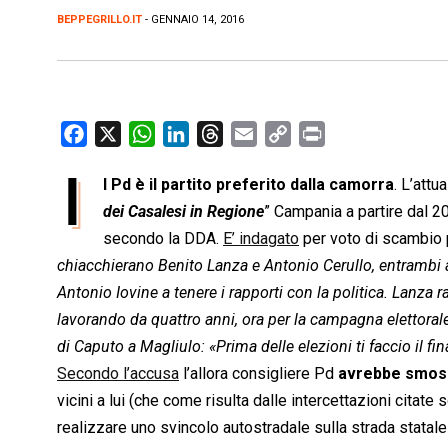
BEPPEGRILLO.IT
- GENNAIO 14, 2016
F
X
W
L
T
E
C
P
a
h
i
h
m
o
r
I
l Pd è il partito preferito dalla camorra
. L’att
c
a
n
r
a
p
i
e
dei Casalesi in Regione
t
k
e
i
” Campania a partire dal 2
y
n
b
s
e
a
l
L
t
secondo la DDA.
E’ indagato
per voto di scambio p
o
A
d
d
i
chiacchierano Benito Lanza e Antonio Cerullo, entrambi ac
o
p
I
s
n
Antonio Iovine a tenere i rapporti con la politica. Lanza r
k
p
n
k
lavorando da quattro anni, ora per la campagna elettorale
di Caputo a Magliulo: «Prima delle elezioni ti faccio il f
Secondo l’accusa
l’allora consigliere Pd
avrebbe smoss
vicini a lui (che come risulta dalle intercettazioni cita
realizzare uno svincolo autostradale sulla strada statale 