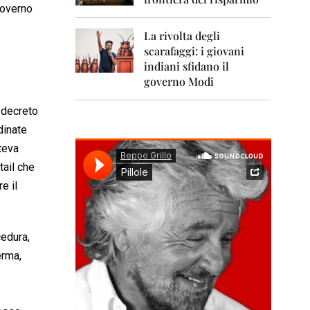
0
 governo
1
1
La rivolta degli
scarafaggi: i giovani
2
0
indiani sfidano il
1
governo Modi
2
 decreto
2
rdinate
0
1
oteva
3
tail che
2
e il
0
1
4
cedura,
2
erma,
0
1
5
2