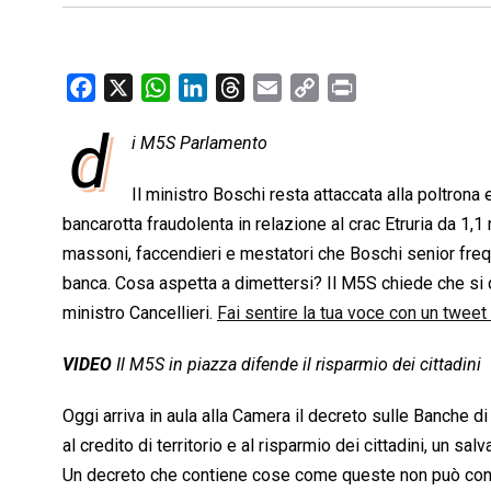
F
X
W
L
T
E
C
P
a
h
i
h
m
o
r
d
i M5S Parlamento
c
a
n
r
a
p
i
e
t
k
e
i
y
n
Il ministro Boschi resta attaccata alla poltrona
b
s
e
a
l
L
t
bancarotta fraudolenta in relazione al crac Etruria da 1,1
o
A
d
d
i
massoni, faccendieri e mestatori che Boschi senior frequ
o
p
I
s
n
banca. Cosa aspetta a dimettersi? Il M5S chiede che si 
k
p
n
k
ministro Cancellieri.
Fai sentire la tua voce con un tweet
VIDEO
Il M5S in piazza difende il risparmio dei cittadini
Oggi arriva in aula alla Camera il decreto sulle Banche 
al credito di territorio e al risparmio dei cittadini, un sa
Un decreto che contiene cose come queste non può cons