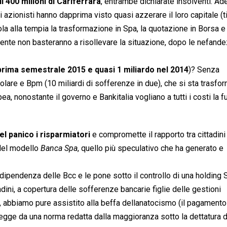
i 400 milioni di Cariferrara
, entrambe dichiarate insolventi. A
azionisti hanno dapprima visto quasi azzerare il loro capitale (ti
la alla tempia la trasformazione in Spa, la quotazione in Borsa e
amente non basteranno a risollevare la situazione, dopo le nefand
 prima semestrale 2015 e quasi 1 miliardo nel 2014
)? Senza
olare e Bpm (10 miliardi di sofferenze in due), che si sta trasfo
, nonostante il governo e Bankitalia vogliano a tutti i costi la 
el panico i risparmiatori
e compromette il rapporto tra cittadini
el modello 
Banca Spa
, quello più speculativo che ha generato e
ndipendenza delle Bcc e le pone sotto il controllo di una holding S
adini, a copertura delle sofferenze bancarie figlie delle gestioni
rni, abbiamo pure assistito alla beffa dellanatocismo (il pagamento
r legge da una norma redatta dalla maggioranza sotto la dettatura d