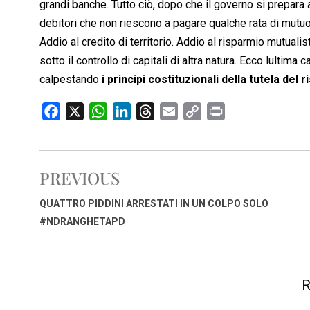
grandi banche. Tutto ciò, dopo che il governo si prepara a 
debitori che non riescono a pagare qualche rata di mutuo
Addio al credito di territorio. Addio al risparmio mutualis
sotto il controllo di capitali di altra natura. Ecco lultim
calpestando
i principi costituzionali della tutela del
F
X
W
L
T
E
C
P
a
h
i
h
m
o
r
c
a
n
r
a
p
i
e
t
k
e
i
y
n
PREVIOUS
b
s
e
a
l
L
t
o
A
d
d
i
QUATTRO PIDDINI ARRESTATI IN UN COLPO SOLO
o
p
I
s
n
#NDRANGHETAPD
k
p
n
k
R