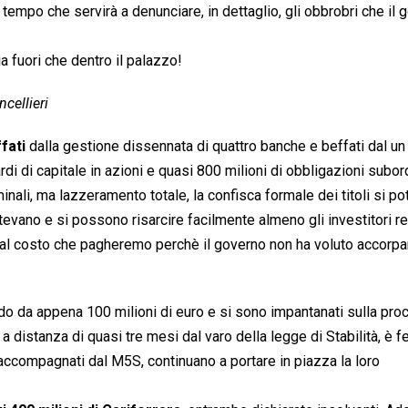
il tempo che servirà a denunciare, in dettaglio, gli obbrobri che il
a fuori che dentro il palazzo!
cellieri
ffati
dalla gestione dissennata di quattro banche e beffati dal un
iliardi di capitale in azioni e quasi 800 milioni di obbligazioni subo
inali, ma lazzeramento totale, la confisca formale dei titoli si p
tevano e si possono risarcire facilmente almeno gli investitori re
 al costo che pagheremo perchè il governo non ha voluto accorpar
o da appena 100 milioni di euro e si sono impantanati sulla pro
 a distanza di quasi tre mesi dal varo della legge di Stabilità, è f
, accompagnati dal M5S, continuano a portare in piazza la loro