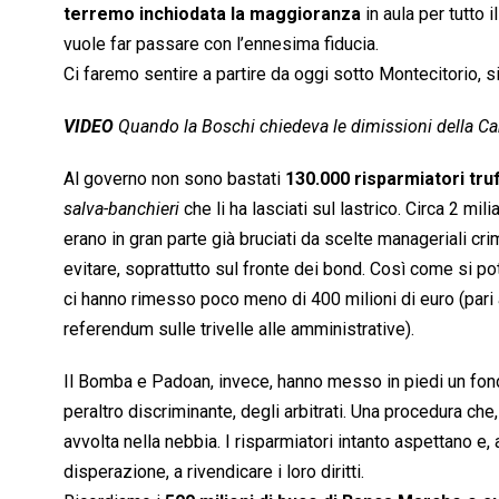
terremo inchiodata la maggioranza
in aula per tutto 
vuole far passare con l’ennesima fiducia.
Ci faremo sentire a partire da oggi sotto Montecitorio, si
VIDEO
Quando la Boschi chiedeva le dimissioni della Can
Al governo non sono bastati
130.000 risparmiatori tru
salva-banchieri
 che li ha lasciati sul lastrico. Circa 2 m
erano in gran parte già bruciati da scelte manageriali crim
evitare, soprattutto sul fronte dei bond. Così come si po
ci hanno rimesso poco meno di 400 milioni di euro (pari
referendum sulle trivelle alle amministrative).
Il Bomba e Padoan, invece, hanno messo in piedi un fond
peraltro discriminante, degli arbitrati. Una procedura che,
avvolta nella nebbia. I risparmiatori intanto aspettano e
disperazione, a rivendicare i loro diritti.