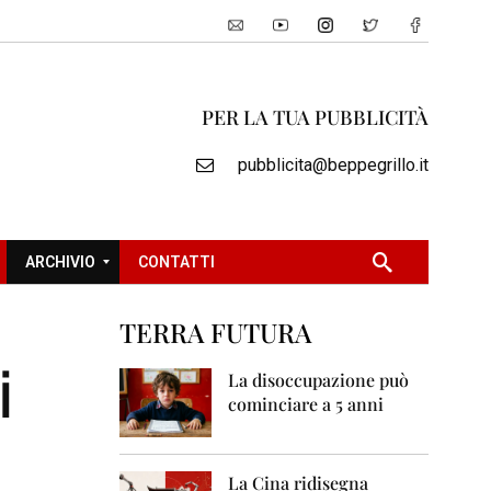
PER LA TUA PUBBLICITÀ
pubblicita@beppegrillo.it
ARCHIVIO
CONTATTI
TERRA FUTURA
2
i
0
La disoccupazione può
0
cominciare a 5 anni
5
2
0
La Cina ridisegna