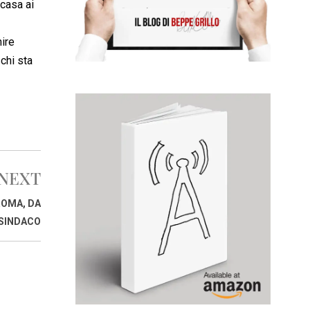
 casa ai
nire
schi sta
NEXT
ROMA, DA
ISINDACO