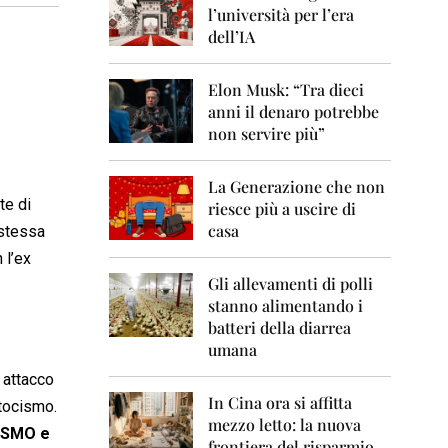
0
l’università per l’era
6
dell’IA
2
0
Elon Musk: “Tra dieci
0
anni il denaro potrebbe
7
non servire più”
2
0
La Generazione che non
0
te di
8
riesce più a uscire di
casa
 stessa
2
 l’ex
0
0
Gli allevamenti di polli
9
stanno alimentando i
batteri della diarrea
2
umana
0
1
 attacco
0
In Cina ora si affitta
atocismo.
mezzo letto: la nuova
2
ISMO e
frontiera del risparmio