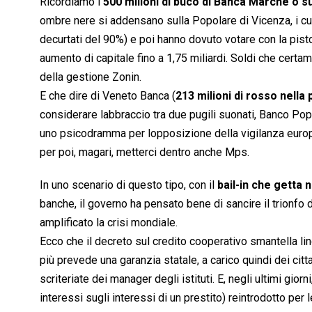
Ricordiamo i
500 milioni di buco di Banca Marche o su
ombre nere si addensano sulla Popolare di Vicenza, i cui 
decurtati del 90%) e poi hanno dovuto votare con la pisto
aumento di capitale fino a 1,75 miliardi. Soldi che cert
della gestione Zonin.
E che dire di Veneto Banca (
213 milioni di rosso nella
considerare labbraccio tra due pugili suonati, Banco Pop
uno psicodramma per lopposizione della vigilanza europea
per poi, magari, metterci dentro anche Mps.
In uno scenario di questo tipo, con il
bail-in che getta n
banche, il governo ha pensato bene di sancire il trionfo d
amplificato la crisi mondiale.
Ecco che il decreto sul credito cooperativo smantella li
più prevede una garanzia statale, a carico quindi dei citt
scriteriate dei manager degli istituti. E, negli ultimi gio
interessi sugli interessi di un prestito) reintrodotto pe