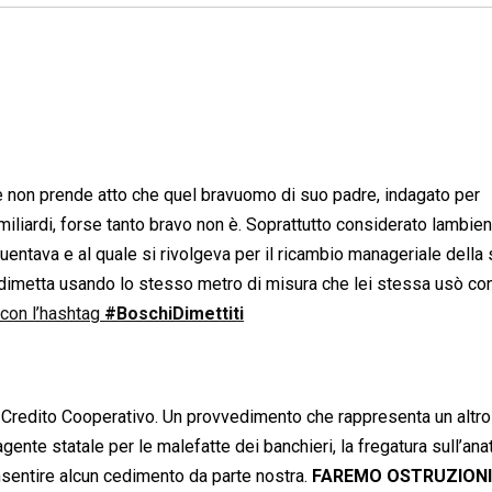
 e non prende atto che quel bravuomo di suo padre, indagato per
 miliardi, forse tanto bravo non è. Soprattutto considerato lambien
entava e al quale si rivolgeva per il ricambio manageriale della
dimetta usando lo stesso metro di misura che lei stessa usò con
 con l’hashtag
#BoschiDimettiti
di Credito Cooperativo. Un provvedimento che rappresenta un altro
lvagente statale per le malefatte dei banchieri, la fregatura sull’an
entire alcun cedimento da parte nostra.
FAREMO OSTRUZION