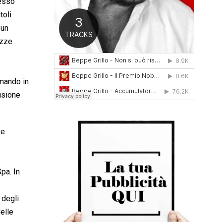
desso
0
toli
1
6
 un
ezze
rmando in
fusione
 e
pa. In
 degli
elle