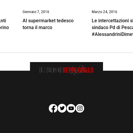
Gennaio 7, 2016
Marzo 24, 2016
nti
Al supermarket tedesco
Le intercettazioni 
orino
torna il marco
sindaco Pd di Pesc
#AlessandriniDimett