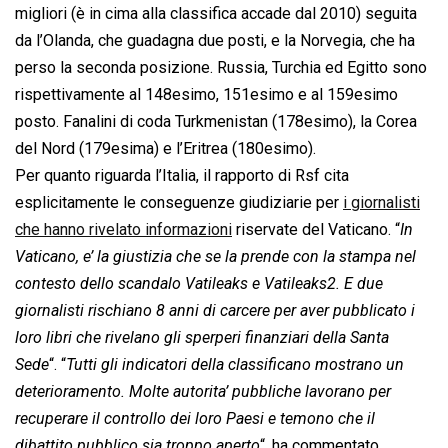
migliori (è in cima alla classifica accade dal 2010) seguita
da l’Olanda, che guadagna due posti, e la Norvegia, che ha
perso la seconda posizione. Russia, Turchia ed Egitto sono
rispettivamente al 148esimo, 151esimo e al 159esimo
posto. Fanalini di coda Turkmenistan (178esimo), la Corea
del Nord (179esima) e l’Eritrea (180esimo).
Per quanto riguarda l’Italia, il rapporto di Rsf cita
esplicitamente le conseguenze giudiziarie per
i giornalisti
che hanno rivelato informazioni
riservate del Vaticano. “
In
Vaticano, e’ la giustizia che se la prende con la stampa nel
contesto dello scandalo Vatileaks e Vatileaks2. E due
giornalisti rischiano 8 anni di carcere per aver pubblicato i
loro libri che rivelano gli sperperi finanziari della Santa
Sede
“. “
Tutti gli indicatori della classificano mostrano un
deterioramento. Molte autorita’ pubbliche lavorano per
recuperare il controllo dei loro Paesi e temono che il
dibattito pubblico sia troppo aperto
“, ha commentato