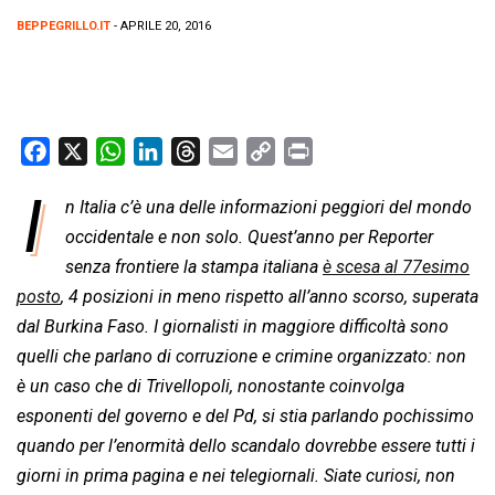
BEPPEGRILLO.IT
- APRILE 20, 2016
F
X
W
L
T
E
C
P
a
h
i
h
m
o
r
I
n Italia c’è una delle informazioni peggiori del mondo
c
a
n
r
a
p
i
e
occidentale e non solo. Quest’anno per Reporter
t
k
e
i
y
n
b
s
e
a
l
L
t
senza frontiere la stampa italiana
è scesa al 77esimo
o
A
d
d
i
posto
, 4 posizioni in meno rispetto all’anno scorso, superata
o
p
I
s
n
dal Burkina Faso. I giornalisti in maggiore difficoltà sono
k
p
n
k
quelli che parlano di corruzione e crimine organizzato: non
è un caso che di Trivellopoli, nonostante coinvolga
esponenti del governo e del Pd, si stia parlando pochissimo
quando per l’enormità dello scandalo dovrebbe essere tutti i
giorni in prima pagina e nei telegiornali. Siate curiosi, non