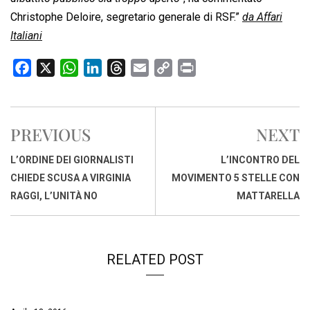
Christophe Deloire, segretario generale di RSF.”
da Affari
Italiani
F
X
W
L
T
E
C
P
a
h
i
h
m
o
r
c
a
n
r
a
p
i
e
t
k
e
i
y
n
PREVIOUS
NEXT
b
s
e
a
l
L
t
o
A
d
d
i
L’ORDINE DEI GIORNALISTI
L’INCONTRO DEL
o
p
I
s
n
CHIEDE SCUSA A VIRGINIA
MOVIMENTO 5 STELLE CON
k
p
n
k
RAGGI, L’UNITÀ NO
MATTARELLA
RELATED POST