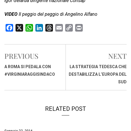
Igor Gelarda dirigente nazionale Consap
VIDEO
Il peggio del peggio di Angelino Alfano
F
X
W
L
T
E
C
P
a
h
i
h
m
o
r
c
a
n
r
a
p
i
e
t
k
e
i
y
n
PREVIOUS
NEXT
b
s
e
a
l
L
t
o
A
d
d
i
A ROMA SI PEDALA CON
LA STRATEGIA TEDESCA CHE
o
p
I
s
n
#VIRGINIARAGGISINDACO
DESTABILIZZA L’EUROPA DEL
k
p
n
k
SUD
RELATED POST