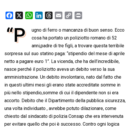
F
X
W
L
T
E
C
P
a
h
i
h
m
o
r
“P
ugno di ferro o mancanza di buon senso. Ecco
c
a
n
r
a
p
i
e
cosa ha portato un poliziotto romano di 52
t
k
e
i
y
n
b
s
e
a
l
L
t
anni,padre di tre figli, a trovare questa terribile
o
A
d
d
i
sorpresa sul suo statino paga: “stipendio del mese di aprile
o
p
I
s
n
netto a pagare euro 1”. La vicenda, che ha dell’incredibile,
k
p
n
k
nasce perché il poliziotto aveva un debito verso la sua
amministrazione. Un debito involontario, nato dal fatto che
in questi ultimi mesi gli erano state accreditate somme in
più nello stipendio,somme di cui il dipendente non si era
accorto. Debito che il Dipartimento della pubblica sicurezza,
una volta individuato , avrebbe potuto dilazionare, come
chiesto dal sindacato di polizia Consap che era intervenuta
per evitare quello che poi è successo. Contro ogni logica