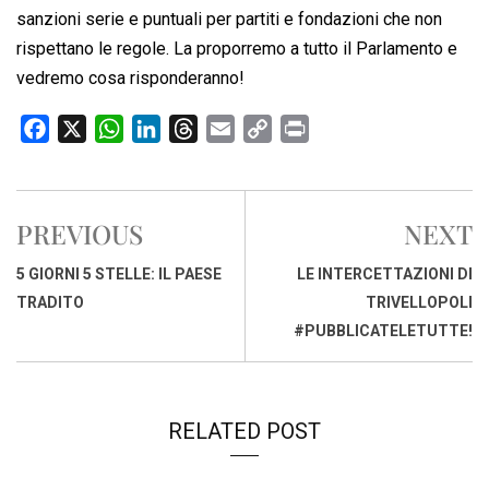
sanzioni serie e puntuali per partiti e fondazioni che non
rispettano le regole. La proporremo a tutto il Parlamento e
vedremo cosa risponderanno!
F
X
W
L
T
E
C
P
a
h
i
h
m
o
r
c
a
n
r
a
p
i
e
t
k
e
i
y
n
PREVIOUS
NEXT
b
s
e
a
l
L
t
o
A
d
d
i
5 GIORNI 5 STELLE: IL PAESE
LE INTERCETTAZIONI DI
o
p
I
s
n
TRADITO
TRIVELLOPOLI
k
p
n
k
#PUBBLICATELETUTTE!
RELATED POST