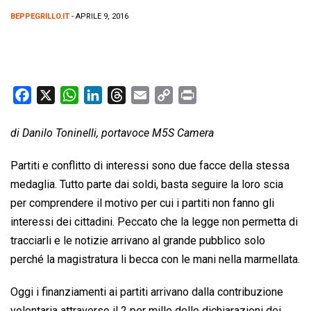
BEPPEGRILLO.IT
- APRILE 9, 2016
F
X
W
L
T
E
C
P
a
h
i
h
m
o
r
c
a
n
r
a
p
i
di Danilo Toninelli, portavoce M5S Camera
e
t
k
e
i
y
n
Partiti e conflitto di interessi sono due facce della stessa
b
s
e
a
l
L
t
medaglia. Tutto parte dai soldi, basta seguire la loro scia
o
A
d
d
i
per comprendere il motivo per cui i partiti non fanno gli
o
p
I
s
n
k
p
n
k
interessi dei cittadini. Peccato che la legge non permetta di
tracciarli e le notizie arrivano al grande pubblico solo
perché la magistratura li becca con le mani nella marmellata.
Oggi i finanziamenti ai partiti arrivano dalla contribuzione
volontaria attraverso il 2 per mille delle dichiarazioni dei