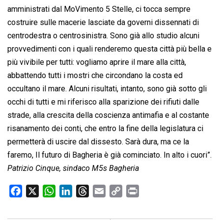
amministrati dal MoVimento 5 Stelle, ci tocca sempre
costruire sulle macerie lasciate da governi dissennati di
centrodestra o centrosinistra. Sono già allo studio alcuni
provvedimenti con i quali renderemo questa città più bella e
più vivibile per tutti: vogliamo aprire il mare alla città,
abbattendo tutti i mostri che circondano la costa ed
occultano il mare. Alcuni risultati, intanto, sono già sotto gli
occhi di tutti e mi riferisco alla sparizione dei rifiuti dalle
strade, alla crescita della coscienza antimafia e al costante
risanamento dei conti, che entro la fine della legislatura ci
permetterà di uscire dal dissesto. Sarà dura, ma ce la
faremo, Il futuro di Bagheria è già cominciato. In alto i cuori”.
Patrizio Cinque, sindaco M5s Bagheria
F
X
W
L
T
E
C
P
a
h
i
h
m
o
r
c
a
n
r
a
p
i