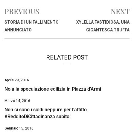
e
t
k
e
i
y
n
PREVIOUS
NEXT
b
s
e
a
l
L
t
o
A
d
d
i
STORIA DI UN FALLIMENTO
XYLELLA FASTIDIOSA, UNA
o
p
I
s
n
ANNUNCIATO
GIGANTESCA TRUFFA
k
p
n
k
RELATED POST
Aprile 29, 2016
No alla speculazione edilizia in Piazza d’Armi
Marzo 14, 2016
Non ci sono i soldi neppure per l’affitto
#RedditoDiCittadinanza subito!
Gennaio 15, 2016