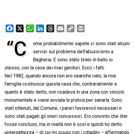
F
X
W
L
T
E
C
P
a
h
i
h
m
o
r
“C
ome probabilmente sapete ci sono stati alcuni
c
a
n
r
a
p
i
e
servizi sul problema dell’abusivismo a
t
k
e
i
y
n
b
s
e
a
l
L
t
Bagheria. E sono stato tirato in ballo io
o
A
d
d
i
stesso, con la casa dei miei genitori. Ecco i fatti.
o
p
I
s
n
Nel 1982, quando ancora non ero neanche nato, la mia
k
p
n
k
famiglia costruisce questa casa che, contrariamente a
quanto è stato detto, non ricadeva in una zona con vincolo
monumentale e viene avviata la pratica per sanarla. Sono
stati ottenuti, dal Comune, i pareri favorevoli necessari e
sono stati pagati gli oneri concessori. Ero convinto che liter
fosse concluso, ma in realtà non è così e quindi ho detto
uninesattezza – di cui mi scuso con i cittadini – affermando