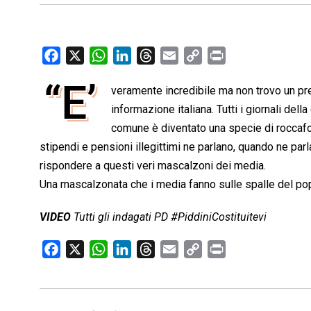
F
X
W
L
T
E
C
P
a
h
i
h
m
o
r
“E’
veramente incredibile ma non trovo un pre
c
a
n
r
a
p
i
e
t
informazione italiana. Tutti i giornali del
k
e
i
y
n
b
s
e
a
l
L
t
comune è diventato una specie di roccaforte
o
A
d
d
i
stipendi e pensioni illegittimi ne parlano, quando ne pa
o
p
I
s
n
rispondere a questi veri mascalzoni dei media.
k
p
n
k
Una mascalzonata che i media fanno sulle spalle del pop
VIDEO
Tutti gli indagati PD #PiddiniCostituitevi
F
X
W
L
T
E
C
P
a
h
i
h
m
o
r
c
a
n
r
a
p
i
e
t
k
e
i
y
n