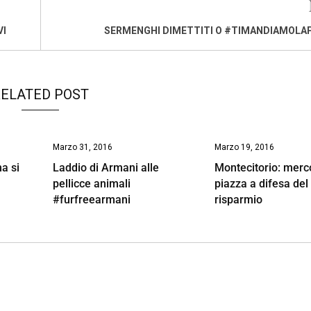
VI
SERMENGHI DIMETTITI O #TIMANDIAMOLA
ELATED POST
Marzo 31, 2016
Marzo 19, 2016
ma si
Laddio di Armani alle
Montecitorio: merco
pellicce animali
piazza a difesa del
#furfreearmani
risparmio