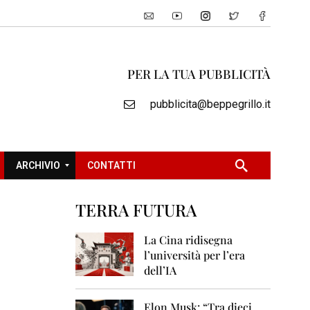
PER LA TUA PUBBLICITÀ
pubblicita@beppegrillo.it
ARCHIVIO
CONTATTI
TERRA FUTURA
2
0
La Cina ridisegna
0
l’università per l’era
5
dell’IA
2
0
Elon Musk: “Tra dieci