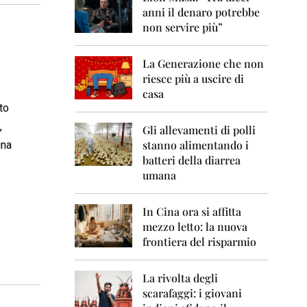
0
anni il denaro potrebbe
6
non servire più”
2
0
La Generazione che non
0
7
riesce più a uscire di
casa
2
to
0
,
0
Gli allevamenti di polli
8
stanno alimentando i
gna
batteri della diarrea
2
umana
0
0
9
In Cina ora si affitta
mezzo letto: la nuova
2
frontiera del risparmio
0
1
0
La rivolta degli
scarafaggi: i giovani
2