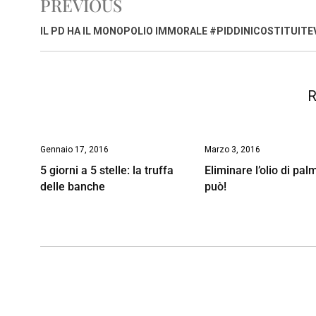
PREVIOUS
b
s
e
a
l
L
t
o
A
d
d
i
IL PD HA IL MONOPOLIO IMMORALE #PIDDINICOSTITUITE
o
p
I
s
n
k
p
n
k
R
Gennaio 17, 2016
Marzo 3, 2016
5 giorni a 5 stelle: la truffa
Eliminare l’olio di pal
delle banche
può!