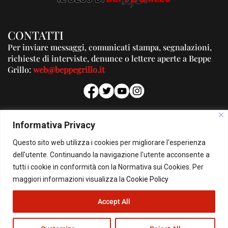
CONTATTI
Per inviare messaggi, comunicati stampa, segnalazioni,
richieste di interviste, denunce o lettere aperte a Beppe
Grillo:
web@beppegrillo.it
PUBBLICITA'
Informativa Privacy
Per la tua pubblicità su questo Blog:
Questo sito web utilizza i cookies per migliorare l'esperienza
pubblicita@beppegrillo.it
dell'utente. Continuando la navigazione l'utente acconsente a
tutti i cookie in conformità con la Normativa sui Cookies. Per
HOMEPAGE
COOKIE POLICY
PRIVACY POLICY
CONTATTI
maggiori informazioni visualizza la
Cookie Policy
Accept All
© Copyright 2026 - Il Blog di Beppe Grillo. All Rights Reserved - Powered by
happygrafic.com