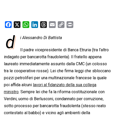
F
X
W
L
T
E
C
P
a
h
i
h
m
o
r
d
i Alessandro Di Battista
c
a
n
r
a
p
i
e
t
k
e
i
y
n
Il padre vicepresidente di Banca Etruria (tra l’altro
b
s
e
a
l
L
t
indagato per bancarotta fraudolenta). Il fratello appena
o
A
d
d
i
laureato immediatamente assunto dalla CMC (un colosso
o
p
I
s
n
tra le cooperative rosse). Lei che firma leggi che sbloccano
k
p
n
k
pozzi petroliferi per una multinazionale francese la quale
poi affida alcuni
lavori al fidanzato della sua collega
ministro
. Sempre lei che fa la riforma costituzionale con
Verdini, uomo di Berlusconi, condannato per corruzione,
sotto processo per bancarotta fraudolenta (stesso reato
contestato al babbo) e vicino agli ambienti della