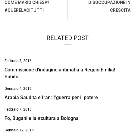
o
p
I
s
n
COME MARIO CHIESA?
DISOCCUPAZIONE IN
k
p
n
k
#QUERELACITUTTI
CRESCITA
RELATED POST
Febbraio 3, 2016
Commissione d’indagine antimafia a Reggio Emilia!
Subito!
Gennaio 4, 2016
Arabia Saudita e Iran: #guerra per il potere
Febbraio 7, 2016
Fo, Bugani e la #cultura a Bologna
Gennaio 12, 2016