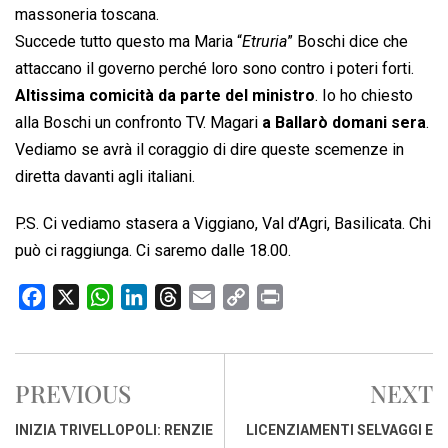
massoneria toscana.
Succede tutto questo ma Maria “
Etruria
” Boschi dice che
attaccano il governo perché loro sono contro i poteri forti.
Altissima comicità da parte del ministro
. Io ho chiesto
alla Boschi un confronto TV. Magari
a Ballarò domani sera
.
Vediamo se avrà il coraggio di dire queste scemenze in
diretta davanti agli italiani.
P.S. Ci vediamo stasera a Viggiano, Val d’Agri, Basilicata. Chi
può ci raggiunga. Ci saremo dalle 18.00.
F
X
W
L
T
E
C
P
a
h
i
h
m
o
r
c
a
n
r
a
p
i
e
t
k
e
i
y
n
PREVIOUS
NEXT
b
s
e
a
l
L
t
o
A
d
d
i
INIZIA TRIVELLOPOLI: RENZIE
LICENZIAMENTI SELVAGGI E