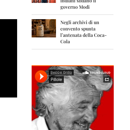
indiani sfidano il
0
1
governo Modi
1
Negli archivi di un
2
0
convento spunta
1
l’antenata della Coca-
2
Cola
2
0
1
3
2
0
1
4
2
0
1
5
2