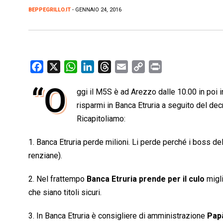
BEPPEGRILLO.IT
- GENNAIO 24, 2016
F
X
W
L
T
E
C
P
a
h
i
h
m
o
r
“O
ggi il M5S è ad Arezzo dalle 10.00 in poi 
c
a
n
r
a
p
i
e
risparmi in Banca Etruria a seguito del de
t
k
e
i
y
n
b
s
e
a
l
L
t
Ricapitoliamo:
o
A
d
d
i
1. Banca Etruria perde milioni. Li perde perché i boss de
o
p
I
s
n
renziane).
k
p
n
k
2. Nel frattempo
Banca Etruria prende per il culo
migli
che siano titoli sicuri.
3. In Banca Etruria è consigliere di amministrazione
Pap