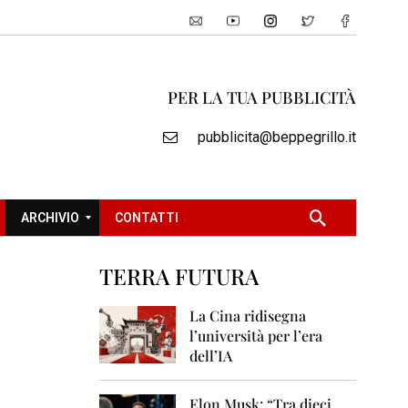
PER LA TUA PUBBLICITÀ
pubblicita@beppegrillo.it
ARCHIVIO
CONTATTI
TERRA FUTURA
2
0
La Cina ridisegna
0
l’università per l’era
5
dell’IA
2
0
Elon Musk: “Tra dieci