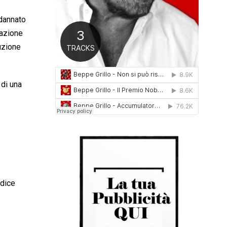
0
1
ndannato
6
iazione
tuzione
 di una
udice