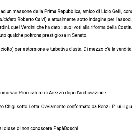
 ad un massone della Prima Repubblica, amico di Licio Gelli, co
uicidato
 Roberto Calvi) e attualmente sotto indagine per l’assoc
ini, quel Verdini che ha dato i suoi voti alla riforma della Costi
nuto qualche poltrona prestigiosa in Senato.
olto) per estorsione e turbativa d’asta. Di mezzo c’è la vendita
 promosso Procuratore di Arezzo dopo l’archiviazione.
o Chigi sotto Letta. Ovviamente confermato da Renzi. E’ lui il gi
ssi disse di non conoscere PapàBoschi