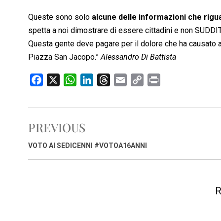
Queste sono solo
alcune delle informazioni che rigu
spetta a noi dimostrare di essere cittadini e non SUDDIT
Questa gente deve pagare per il dolore che ha causato a m
Piazza San Jacopo.”
Alessandro Di Battista
F
X
W
L
T
E
C
P
a
h
i
h
m
o
r
c
a
n
r
a
p
i
e
t
k
e
i
y
n
PREVIOUS
b
s
e
a
l
L
t
o
A
d
d
i
VOTO AI SEDICENNI #VOTOA16ANNI
o
p
I
s
n
k
p
n
k
R