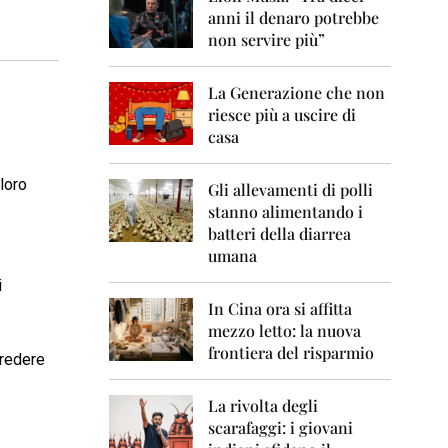
0
anni il denaro potrebbe
6
non servire più”
2
0
La Generazione che non
0
7
riesce più a uscire di
casa
2
0
loro
0
Gli allevamenti di polli
8
stanno alimentando i
batteri della diarrea
2
umana
0
0
i
9
In Cina ora si affitta
mezzo letto: la nuova
2
frontiera del risparmio
0
credere
1
0
La rivolta degli
scarafaggi: i giovani
2