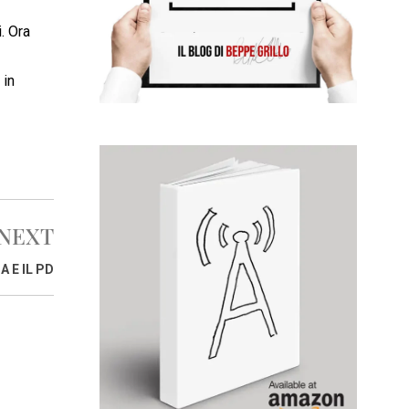
i. Ora
 in
NEXT
A E IL PD