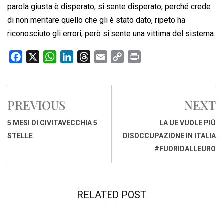
parola giusta è disperato, si sente disperato, perché crede
di non meritare quello che gli è stato dato, ripeto ha
riconosciuto gli errori, però si sente una vittima del sistema.
F
X
W
L
T
E
C
P
a
h
i
h
m
o
r
c
a
n
r
a
p
i
e
t
k
e
i
y
n
PREVIOUS
NEXT
b
s
e
a
l
L
t
o
A
d
d
i
5 MESI DI CIVITAVECCHIA 5
LA UE VUOLE PIÙ
o
p
I
s
n
STELLE
DISOCCUPAZIONE IN ITALIA
k
p
n
k
#FUORIDALLEURO
RELATED POST