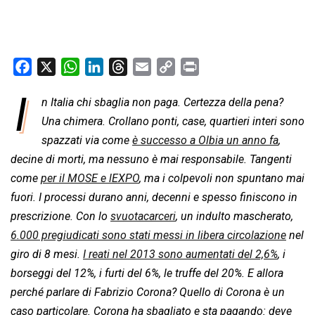
F
X
W
L
T
E
C
P
a
h
i
h
m
o
r
I
n Italia chi sbaglia non paga. Certezza della pena?
c
a
n
r
a
p
i
e
Una chimera. Crollano ponti, case, quartieri interi sono
t
k
e
i
y
n
b
s
e
a
l
L
t
spazzati via come
è successo a Olbia un anno fa
,
o
A
d
d
i
decine di morti, ma nessuno è mai responsabile. Tangenti
o
p
I
s
n
come
per il MOSE e lEXPO
, ma i colpevoli non spuntano mai
k
p
n
k
fuori. I processi durano anni, decenni e spesso finiscono in
prescrizione. Con lo
svuotacarceri
, un indulto mascherato,
6.000 pregiudicati sono stati messi in libera circolazione
nel
giro di 8 mesi.
I reati nel 2013 sono aumentati del 2,6%
, i
borseggi del 12%, i furti del 6%, le truffe del 20%. E allora
perché parlare di Fabrizio Corona? Quello di Corona è un
caso particolare. Corona ha sbagliato e sta pagando: deve