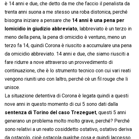
è 14 anni e due, che detto da me che faccio il penalista da
trenta anni suona a me stesso una roba distonica, perché
bisogna iniziare a pensare che
14 anni è una pena per
lomicidio in giudizio abbreviato
, labbreviato è un terzo in
meno della pena, la pena di omicidio è ventuno, meno un
terzo fa 14, quindi Corona è riuscito a accumulare una pena
da omicidio abbreviato. 14 anni e due, che siamo riusciti a
fare ridurre a nove attraverso un provvedimento di
continuazione, che è lo strumento tecnico con cui vari reati
vengono riuniti uno con laltro, perché cè un fil rouge che li
unisce.
La situazione detentiva di Corona è legata quindi a questi
nove anni in questo momento di cui 5 sono dati dalla
sentenza di Torino del caso Trezeguet
, questi 5 anni
generano un problema molto molto grave, perché? Perché
sono relativi a un reato cosiddetto ostativo, ostativo deriva
da ostacolo, cioè ostacola qualche cosa e quindi laccesso