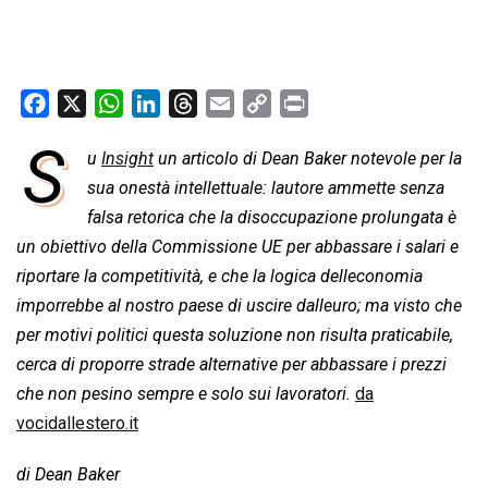
F
X
W
L
T
E
C
P
a
h
i
h
m
o
r
S
u
Insight
un articolo di Dean Baker notevole per la
c
a
n
r
a
p
i
e
sua onestà intellettuale: lautore ammette senza
t
k
e
i
y
n
b
s
e
a
l
L
t
falsa retorica che la disoccupazione prolungata è
o
A
d
d
i
un obiettivo della Commissione UE per abbassare i salari e
o
p
I
s
n
riportare la competitività, e che la logica delleconomia
k
p
n
k
imporrebbe al nostro paese di uscire dalleuro; ma visto che
per motivi politici questa soluzione non risulta praticabile,
cerca di proporre strade alternative per abbassare i prezzi
che non pesino sempre e solo sui lavoratori.
da
vocidallestero.it
di Dean Baker