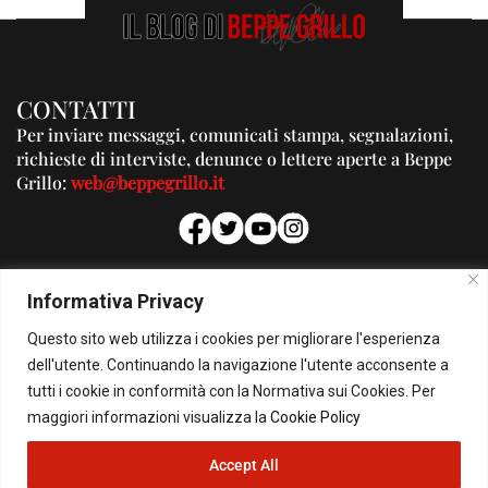
CONTATTI
Per inviare messaggi, comunicati stampa, segnalazioni,
richieste di interviste, denunce o lettere aperte a Beppe
Grillo:
web@beppegrillo.it
PUBBLICITA'
Informativa Privacy
Per la tua pubblicità su questo Blog:
Questo sito web utilizza i cookies per migliorare l'esperienza
pubblicita@beppegrillo.it
dell'utente. Continuando la navigazione l'utente acconsente a
tutti i cookie in conformità con la Normativa sui Cookies. Per
HOMEPAGE
COOKIE POLICY
PRIVACY POLICY
CONTATTI
maggiori informazioni visualizza la
Cookie Policy
Accept All
© Copyright 2026 - Il Blog di Beppe Grillo. All Rights Reserved - Powered by