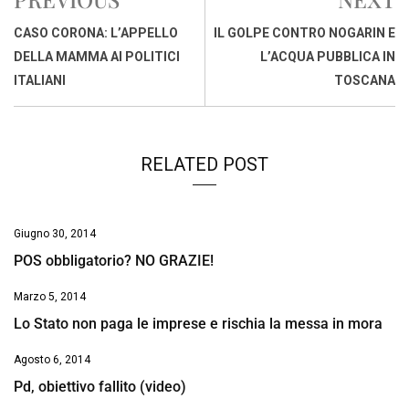
b
s
e
a
l
L
t
o
A
d
d
i
CASO CORONA: L’APPELLO
IL GOLPE CONTRO NOGARIN E
o
p
I
s
n
DELLA MAMMA AI POLITICI
L’ACQUA PUBBLICA IN
k
p
n
k
ITALIANI
TOSCANA
RELATED POST
Giugno 30, 2014
POS obbligatorio? NO GRAZIE!
Marzo 5, 2014
Lo Stato non paga le imprese e rischia la messa in mora
Agosto 6, 2014
Pd, obiettivo fallito (video)