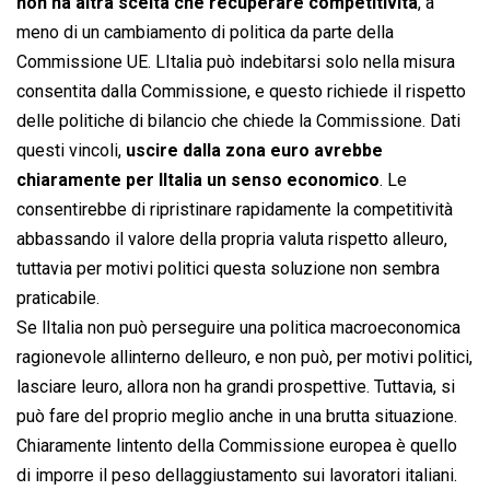
non ha altra scelta che recuperare competitività
, a
meno di un cambiamento di politica da parte della
Commissione UE. LItalia può indebitarsi solo nella misura
consentita dalla Commissione, e questo richiede il rispetto
delle politiche di bilancio che chiede la Commissione. Dati
questi vincoli,
uscire dalla zona euro avrebbe
chiaramente per lItalia un senso economico
. Le
consentirebbe di ripristinare rapidamente la competitività
abbassando il valore della propria valuta rispetto alleuro,
tuttavia per motivi politici questa soluzione non sembra
praticabile.
Se lItalia non può perseguire una politica macroeconomica
ragionevole allinterno delleuro, e non può, per motivi politici,
lasciare leuro, allora non ha grandi prospettive. Tuttavia, si
può fare del proprio meglio anche in una brutta situazione.
Chiaramente lintento della Commissione europea è quello
di imporre il peso dellaggiustamento sui lavoratori italiani.