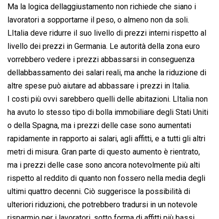
Ma la logica dellaggiustamento non richiede che siano i
lavoratori a sopportarne il peso, o almeno non da soli.
LItalia deve ridurre il suo livello di prezzi interni rispetto al
livello dei prezzi in Germania. Le autorità della zona euro
vorrebbero vedere i prezzi abbassarsi in conseguenza
dellabbassamento dei salari reali, ma anche la riduzione di
altre spese può aiutare ad abbassare i prezzi in Italia.
I costi più ovvi sarebbero quelli delle abitazioni. LItalia non
ha avuto lo stesso tipo di bolla immobiliare degli Stati Uniti
o della Spagna, ma i prezzi delle case sono aumentati
rapidamente in rapporto ai salari, agli affitti, e a tutti gli altri
metri di misura. Gran parte di questo aumento è rientrato,
ma i prezzi delle case sono ancora notevolmente più alti
rispetto al reddito di quanto non fossero nella media degli
ultimi quattro decenni. Ciò suggerisce la possibilità di
ulteriori riduzioni, che potrebbero tradursi in un notevole
risparmio per i lavoratori, sotto forma di affitti più bassi.