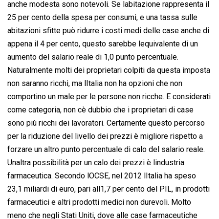
anche modesta sono notevoli. Se labitazione rappresenta il
25 per cento della spesa per consumi, e una tassa sulle
abitazioni sfitte può ridurre i costi medi delle case anche di
appena il 4 per cento, questo sarebbe lequivalente di un
aumento del salario reale di 1,0 punto percentuale.
Naturalmente molti dei proprietari colpiti da questa imposta
non saranno ricchi, ma lItalia non ha opzioni che non
comportino un male per le persone non ricche. E considerati
come categoria, non cè dubbio che i proprietari di case
sono più ricchi dei lavoratori. Certamente questo percorso
per la riduzione del livello dei prezzi è migliore rispetto a
forzare un altro punto percentuale di calo del salario reale.
Unaltra possibilità per un calo dei prezzi è lindustria
farmaceutica. Secondo lOCSE, nel 2012 lItalia ha speso 
23,1 miliardi di euro, pari all1,7 per cento del PIL, in prodotti
farmaceutici e altri prodotti medici non durevoli. Molto
meno che negli Stati Uniti, dove alle case farmaceutiche