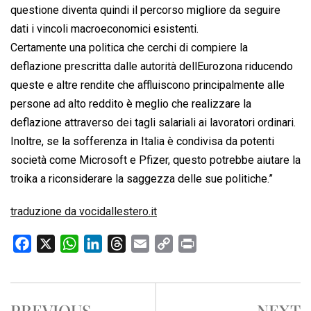
questione diventa quindi il percorso migliore da seguire
dati i vincoli macroeconomici esistenti.
Certamente una politica che cerchi di compiere la
deflazione prescritta dalle autorità dellEurozona riducendo
queste e altre rendite che affluiscono principalmente alle
persone ad alto reddito è meglio che realizzare la
deflazione attraverso dei tagli salariali ai lavoratori ordinari.
Inoltre, se la sofferenza in Italia è condivisa da potenti
società come Microsoft e Pfizer, questo potrebbe aiutare la
troika a riconsiderare la saggezza delle sue politiche.”
traduzione da vocidallestero.it
F
X
W
L
T
E
C
P
a
h
i
h
m
o
r
c
a
n
r
a
p
i
e
t
k
e
i
y
n
PREVIOUS
NEXT