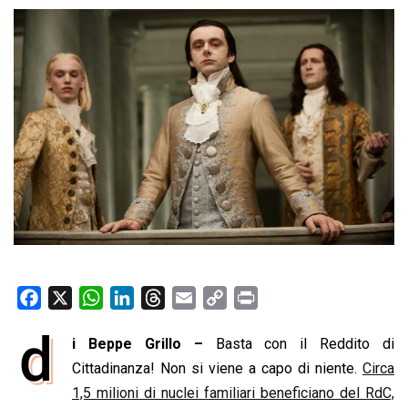
F
X
W
L
T
E
C
P
a
h
i
h
m
o
r
d
i Beppe Grillo –
Basta con il Reddito di
c
a
n
r
a
p
i
e
Cittadinanza! Non si viene a capo di niente.
t
k
e
i
y
n
Circa
b
s
e
a
l
L
t
1,5 milioni di nuclei familiari beneficiano del RdC,