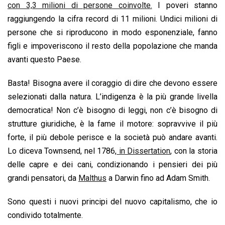
o
A
d
d
i
con 3,3 milioni di persone coinvolte.
I poveri stanno
o
p
I
s
n
raggiungendo la cifra record di 11 milioni. Undici milioni di
k
p
n
k
persone che si riproducono in modo esponenziale, fanno
figli e impoveriscono il resto della popolazione che manda
avanti questo Paese.
Basta! Bisogna avere il coraggio di dire che devono essere
selezionati dalla natura. L’indigenza è la più grande livella
democratica! Non c’è bisogno di leggi, non c’è bisogno di
strutture giuridiche, è la fame il motore: sopravvive il più
forte, il più debole perisce e la società può andare avanti.
Lo diceva Townsend, nel 1786,
in Dissertation
,
con la storia
delle capre e dei cani, condizionando i pensieri dei più
grandi pensatori, da
Malthus
a Darwin fino ad Adam Smith.
Sono questi i nuovi principi del nuovo capitalismo, che io
condivido totalmente.