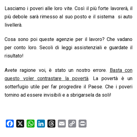
Lasciamo i poveri alle loro vite. Così il più forte lavorerà, il
più debole sarà rimesso al suo posto e il sistema si auto
livellerà.
Cosa sono poi queste agenzie per il lavoro? Che vadano
per conto loro. Secoli di leggi assistenziali e guardate il
risultato!
Avete ragione voi, è stato un nostro errore.
Basta con
questo voler contrastare la povertà
. La povertà è un
sotterfugio utile per far progredire il Paese. Che i poveri
tornino ad essere invisibili e a sbrigarsela da soli!
F
X
W
L
T
E
C
P
a
h
i
h
m
o
r