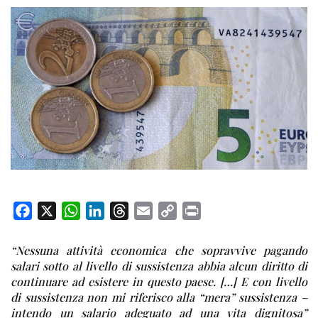
F
X
W
L
T
E
C
P
a
h
i
h
m
o
r
c
a
n
r
a
p
i
“Nessuna attività economica che sopravvive pagando
salari sotto al livello di sussistenza abbia alcun diritto di
e
t
k
e
i
y
n
continuare ad esistere in questo paese. […] E con livello
b
s
e
a
l
L
t
di sussistenza non mi riferisco alla “mera” sussistenza –
o
A
d
d
i
intendo un salario adeguato ad una vita dignitosa”