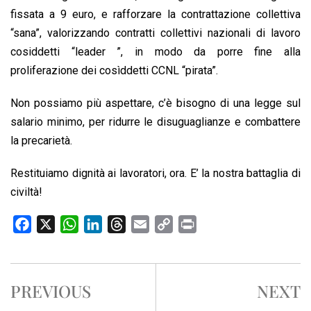
fissata a 9 euro, e rafforzare la contrattazione collettiva
“sana”, valorizzando contratti collettivi nazionali di lavoro
cosiddetti “leader ”, in modo da porre fine alla
proliferazione dei cosìddetti CCNL “pirata”.
Non possiamo più aspettare, c’è bisogno di una legge sul
salario minimo, per ridurre le disuguaglianze e combattere
la precarietà.
Restituiamo dignità ai lavoratori, ora. E’ la nostra battaglia di
civiltà!
F
X
W
L
T
E
C
P
a
h
i
h
m
o
r
c
a
n
r
a
p
i
e
t
k
e
i
y
n
PREVIOUS
NEXT
b
s
e
a
l
L
t