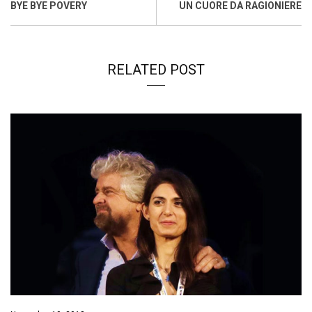
o
A
d
d
i
BYE BYE POVERY
UN CUORE DA RAGIONIERE
o
p
I
s
n
k
p
n
k
RELATED POST