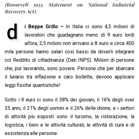
o
p
I
s
n
(Roosevelt 1933, Statement on National Industrial
k
p
n
k
Recovery Act).
d
i Beppe Grillo –
In Italia ci sono 4,5 milioni di
lavoratori che guadagnano meno di 9 euro lordi
all’ora, 2,5 milioni non arrivano a 8 euro e circa 400
mila persone hanno salari così bassi da doverli integrare
col Reddito di cittadinanza (Dati INPS). Milioni di persone
che, pur lavorando, sono povere. Persone che per sbarcare
il lunario tra inflazione e caro bollette, devono applicare
leggi fisiche quantistiche!
Sotto i 9 euro ci sono il 38% dei giovani, il 16% degli over
35 anni, il 21% degli uomini e il 26% delle donne, e i settori
di attività più esposti sono il turismo, la ristorazione, la
logistica, i beni e le attività culturali, le attività di cura e di
assistenza alle persone.