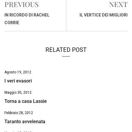
PREVIOUS
NEXT
b
s
e
a
l
L
t
o
A
d
d
i
IN RICORDO DI RACHEL
IL VERTICE DEI MIGLIORI
o
p
I
s
n
CORRIE
k
p
n
k
RELATED POST
Agosto 19, 2012
I veri evasori
Maggio 30, 2012
Torna a casa Lassie
Febbraio 28, 2012
Taranto avvelenata