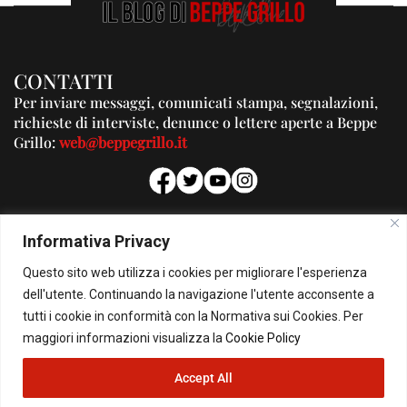
CONTATTI
Per inviare messaggi, comunicati stampa, segnalazioni,
richieste di interviste, denunce o lettere aperte a Beppe
Grillo:
web@beppegrillo.it
PUBBLICITA'
Informativa Privacy
Per la tua pubblicità su questo Blog:
Questo sito web utilizza i cookies per migliorare l'esperienza
pubblicita@beppegrillo.it
dell'utente. Continuando la navigazione l'utente acconsente a
tutti i cookie in conformità con la Normativa sui Cookies. Per
HOMEPAGE
COOKIE POLICY
PRIVACY POLICY
CONTATTI
maggiori informazioni visualizza la
Cookie Policy
Accept All
© Copyright 2026 - Il Blog di Beppe Grillo. All Rights Reserved - Powered by
happygrafic.com