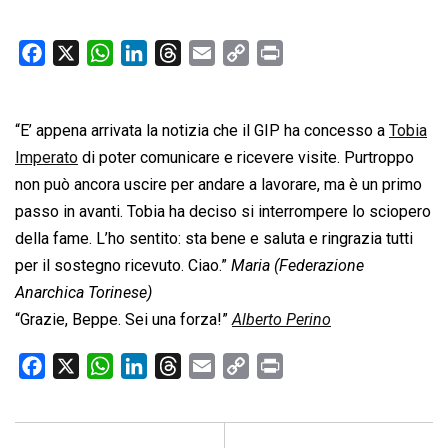
F
X
W
L
T
E
C
P
a
h
i
h
m
o
r
c
a
n
r
a
p
i
“E’ appena arrivata la notizia che il GIP ha concesso a
e
t
k
e
i
y
n
Tobia
b
s
e
a
l
L
t
Imperato
di poter comunicare e ricevere visite. Purtroppo
o
A
d
d
i
non può ancora uscire per andare a lavorare, ma è un primo
o
p
I
s
n
passo in avanti. Tobia ha deciso si interrompere lo sciopero
k
p
n
k
della fame. L’ho sentito: sta bene e saluta e ringrazia tutti
per il sostegno ricevuto. Ciao.”
Maria (Federazione
Anarchica Torinese)
“Grazie, Beppe. Sei una forza!”
Alberto Perino
F
X
W
L
T
E
C
P
a
h
i
h
m
o
r
c
a
n
r
a
p
i
e
t
k
e
i
y
n