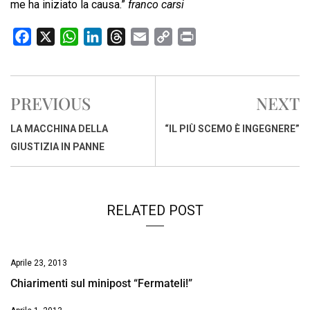
me ha iniziato la causa.”
franco carsi
F
X
W
L
T
E
C
P
a
h
i
h
m
o
r
c
a
n
r
a
p
i
e
t
k
e
i
y
n
PREVIOUS
NEXT
b
s
e
a
l
L
t
o
A
d
d
i
LA MACCHINA DELLA
“IL PIÙ SCEMO È INGEGNERE”
o
p
I
s
n
GIUSTIZIA IN PANNE
k
p
n
k
RELATED POST
Aprile 23, 2013
Chiarimenti sul minipost “Fermateli!”