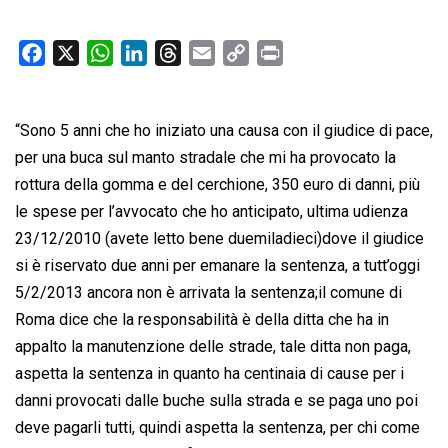
F
X
W
L
T
E
C
P
a
h
i
h
m
o
r
c
a
n
r
a
p
i
“Sono 5 anni che ho iniziato una causa con il giudice di pace,
e
t
k
e
i
y
n
b
s
e
a
l
L
t
per una buca sul manto stradale che mi ha provocato la
o
A
d
d
i
rottura della gomma e del cerchione, 350 euro di danni, più
o
p
I
s
n
le spese per l’avvocato che ho anticipato, ultima udienza
k
p
n
k
23/12/2010 (avete letto bene duemiladieci)dove il giudice
si è riservato due anni per emanare la sentenza, a tutt’oggi
5/2/2013 ancora non è arrivata la sentenza;il comune di
Roma dice che la responsabilità è della ditta che ha in
appalto la manutenzione delle strade, tale ditta non paga,
aspetta la sentenza in quanto ha centinaia di cause per i
danni provocati dalle buche sulla strada e se paga uno poi
deve pagarli tutti, quindi aspetta la sentenza, per chi come