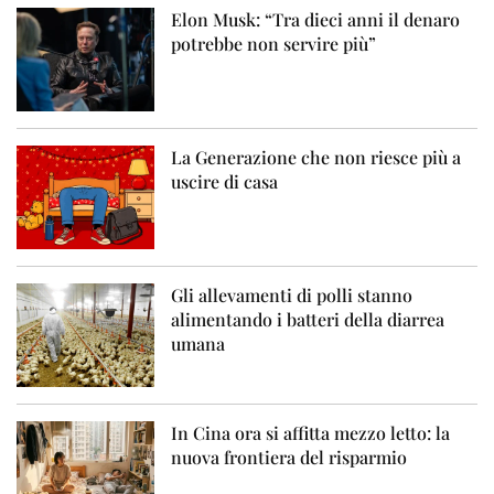
Elon Musk: “Tra dieci anni il denaro
potrebbe non servire più”
La Generazione che non riesce più a
uscire di casa
Gli allevamenti di polli stanno
alimentando i batteri della diarrea
umana
In Cina ora si affitta mezzo letto: la
nuova frontiera del risparmio