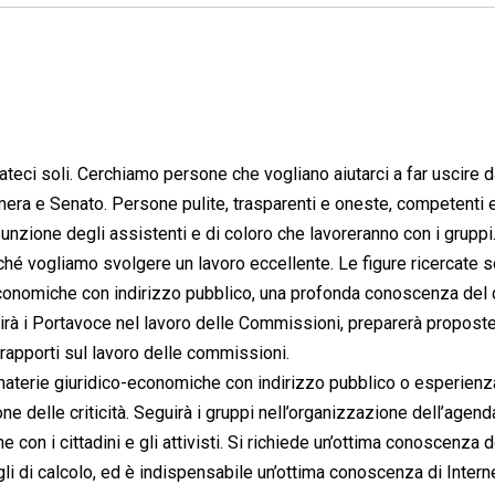
ateci soli. Cerchiamo persone che vogliano aiutarci a far uscire d
mera e Senato. Persone pulite, trasparenti e oneste, competenti 
unzione degli assistenti e di coloro che lavoreranno con i gruppi
rché vogliamo svolgere un lavoro eccellente. Le figure ricercate s
-economiche con indirizzo pubblico, una profonda conoscenza del d
uirà i Portavoce nel lavoro delle Commissioni, preparerà proposte
rapporti sul lavoro delle commissioni.
n materie giuridico-economiche con indirizzo pubblico o esperienz
ne delle criticità. Seguirà i gruppi nell’organizzazione dell’agend
 con i cittadini e gli attivisti. Si richiede un’ottima conoscenza d
gli di calcolo, ed è indispensabile un’ottima conoscenza di Interne