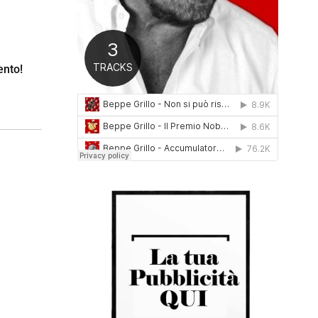
0
1
6
ento!