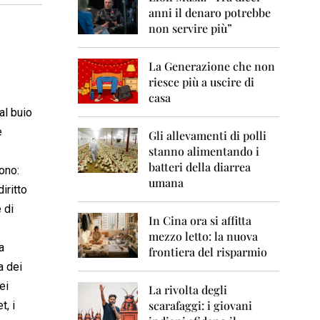
0
anni il denaro potrebbe
6
non servire più”
2
0
La Generazione che non
0
7
riesce più a uscire di
casa
2
al buio
0
e
0
Gli allevamenti di polli
8
stanno alimentando i
.
batteri della diarrea
ono:
2
umana
0
iritto
0
 di
9
In Cina ora si affitta
mezzo letto: la nuova
2
a
frontiera del risparmio
0
a dei
1
0
ei
La rivolta degli
scarafaggi: i giovani
t, i
2