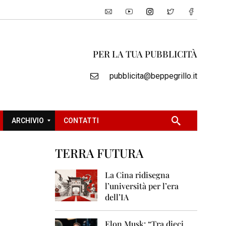
PER LA TUA PUBBLICITÀ
pubblicita@beppegrillo.it
ARCHIVIO
CONTATTI
TERRA FUTURA
2
0
La Cina ridisegna
0
l’università per l’era
5
dell’IA
2
0
Elon Musk: “Tra dieci