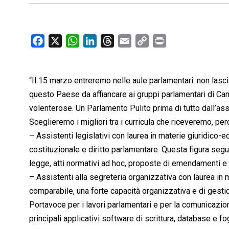
F
X
W
L
T
E
C
P
a
h
i
h
m
o
r
c
a
n
r
a
p
i
“Il 15 marzo entreremo nelle aule parlamentari: non lasci
e
t
k
e
i
y
n
b
s
e
a
l
L
t
questo Paese da affiancare ai gruppi parlamentari di Ca
o
A
d
d
i
volenterose. Un Parlamento Pulito prima di tutto dall’ass
o
p
I
s
n
Sceglieremo i migliori tra i curricula che riceveremo, pe
k
p
n
k
– Assistenti legislativi con laurea in materie giuridico
costituzionale e diritto parlamentare. Questa figura seg
legge, atti normativi ad hoc, proposte di emendamenti e 
– Assistenti alla segreteria organizzativa con laurea i
comparabile, una forte capacità organizzativa e di gestio
Portavoce per i lavori parlamentari e per la comunicazione
principali applicativi software di scrittura, database e fo