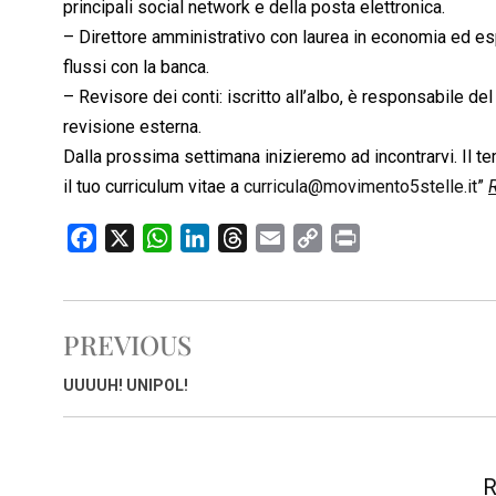
principali social network e della posta elettronica.
– Direttore amministrativo con laurea in economia ed esp
flussi con la banca.
– Revisore dei conti: iscritto all’albo, è responsabile de
revisione esterna.
Dalla prossima settimana inizieremo ad incontrarvi. Il t
il tuo curriculum vitae a
curricula@movimento5stelle.it
”
F
X
W
L
T
E
C
P
a
h
i
h
m
o
r
c
a
n
r
a
p
i
e
t
k
e
i
y
n
PREVIOUS
b
s
e
a
l
L
t
o
A
d
d
i
UUUUH! UNIPOL!
o
p
I
s
n
k
p
n
k
R