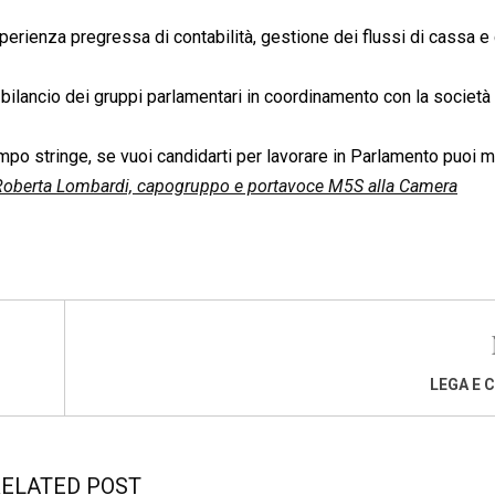
erienza pregressa di contabilità, gestione dei flussi di cassa e
l bilancio dei gruppi parlamentari in coordinamento con la società 
empo stringe, se vuoi candidarti per lavorare in Parlamento puoi 
Roberta Lombardi, capogruppo e portavoce M5S alla Camera
LEGA E 
ELATED POST