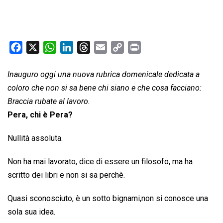
F
X
W
L
T
E
C
P
a
h
i
h
m
o
r
c
a
n
r
a
p
i
Inauguro oggi una nuova rubrica domenicale dedicata a
e
t
k
e
i
y
n
coloro che non si sa bene chi siano e che cosa facciano:
b
s
e
a
l
L
t
Braccia rubate al lavoro.
o
A
d
d
i
Pera, chi è Pera?
o
p
I
s
n
k
p
n
k
Nullità assoluta.
Non ha mai lavorato, dice di essere un filosofo, ma ha
scritto dei libri e non si sa perchè.
Quasi sconosciuto, è un sotto bignami,non si conosce una
sola sua idea.