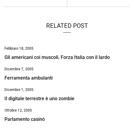
o
p
I
s
n
k
p
n
k
RELATED POST
Febbraio 18, 2005
Gli americani coi muscoli, Forza Italia con il lardo
Dicembre 7, 2005
Ferramenta ambulanti
Dicembre 1, 2005
Il digitale terrestre è uno zombie
Ottobre 12, 2005
Parlamento casinò