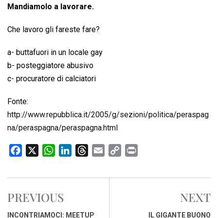
Mandiamolo a lavorare.
Che lavoro gli fareste fare?
a- buttafuori in un locale gay
b- posteggiatore abusivo
c- procuratore di calciatori
Fonte:
http://www.repubblica.it/2005/g/sezioni/politica/peraspag
na/peraspagna/peraspagna.html
F
X
W
L
T
E
C
P
a
h
i
h
m
o
r
c
a
n
r
a
p
i
e
t
k
e
i
y
n
PREVIOUS
NEXT
b
s
e
a
l
L
t
o
A
d
d
i
INCONTRIAMOCI: MEETUP
IL GIGANTE BUONO