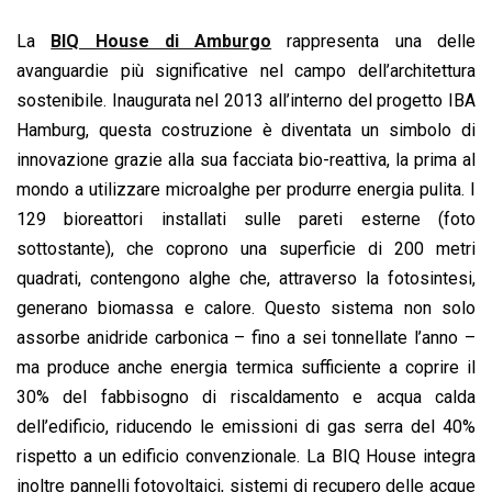
e
t
k
e
i
y
n
b
s
e
a
l
L
t
La
BIQ House di Amburgo
rappresenta una delle
o
A
d
d
i
avanguardie più significative nel campo dell’architettura
o
p
I
s
n
sostenibile. Inaugurata nel 2013 all’interno del progetto IBA
k
p
n
k
Hamburg, questa costruzione è diventata un simbolo di
innovazione grazie alla sua facciata bio-reattiva, la prima al
mondo a utilizzare microalghe per produrre energia pulita. I
129 bioreattori installati sulle pareti esterne (foto
sottostante), che coprono una superficie di 200 metri
quadrati, contengono alghe che, attraverso la fotosintesi,
generano biomassa e calore. Questo sistema non solo
assorbe anidride carbonica – fino a sei tonnellate l’anno –
ma produce anche energia termica sufficiente a coprire il
30% del fabbisogno di riscaldamento e acqua calda
dell’edificio, riducendo le emissioni di gas serra del 40%
rispetto a un edificio convenzionale. La BIQ House integra
inoltre pannelli fotovoltaici, sistemi di recupero delle acque