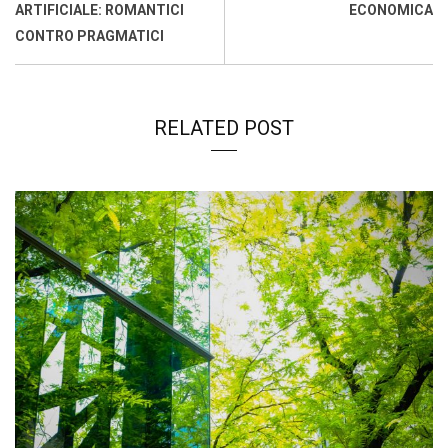
k
p
n
k
ARTIFICIALE: ROMANTICI
ECONOMICA
CONTRO PRAGMATICI
RELATED POST