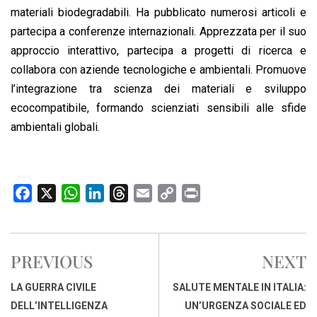
materiali biodegradabili. Ha pubblicato numerosi articoli e
partecipa a conferenze internazionali. Apprezzata per il suo
approccio interattivo, partecipa a progetti di ricerca e
collabora con aziende tecnologiche e ambientali. Promuove
l’integrazione tra scienza dei materiali e sviluppo
ecocompatibile, formando scienziati sensibili alle sfide
ambientali globali.
F
X
W
L
T
E
C
P
a
h
i
h
m
o
r
c
a
n
r
a
p
i
e
t
k
e
i
y
n
PREVIOUS
NEXT
b
s
e
a
l
L
t
o
A
d
d
i
LA GUERRA CIVILE
SALUTE MENTALE IN ITALIA:
o
p
I
s
n
DELL’INTELLIGENZA
UN’URGENZA SOCIALE ED