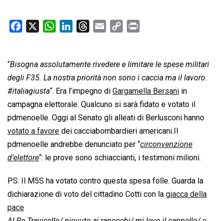
F
X
W
L
T
E
C
P
a
h
i
h
m
o
r
c
a
n
r
a
p
i
“
Bisogna assolutamente rivedere e limitare le spese militari
e
t
k
e
i
y
n
b
s
e
a
l
L
t
degli F35. La nostra priorità non sono i caccia ma il lavoro.
o
A
d
d
i
#italiagiusta
“. Era l’impegno di
Gargamella Bersani
in
o
p
I
s
n
campagna elettorale. Qualcuno si sarà fidato e votato il
k
p
n
k
pdmenoelle. Oggi al Senato gli alleati di Berlusconi hanno
votato a favore
dei cacciabombardieri americani.Il
pdmenoelle andrebbe denunciato per “
circonvenzione
d’elettore
“: le prove sono schiaccianti, i testimoni milioni.
PS: Il M5S ha votato contro questa spesa folle. Guarda la
dichiarazione di voto del cittadino Cotti con la
giacca della
pace
Al Re Travicello/ piovuto ai ranocchi/ mi levo il cappello/ e