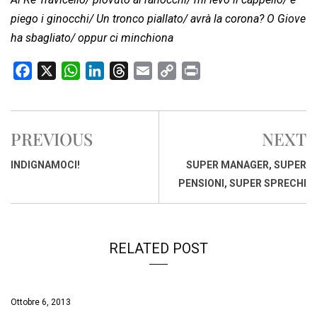
piego i ginocchi/ Un tronco piallato/ avrà la corona? O Giove
ha sbagliato/ oppur ci minchiona
F
X
W
L
T
E
C
P
a
h
i
h
m
o
r
c
a
n
r
a
p
i
e
t
k
e
i
y
n
PREVIOUS
NEXT
b
s
e
a
l
L
t
o
A
d
d
i
INDIGNAMOCI!
SUPER MANAGER, SUPER
o
p
I
s
n
PENSIONI, SUPER SPRECHI
k
p
n
k
RELATED POST
Ottobre 6, 2013