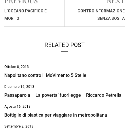
PREVIOUS
NEXT
b
s
e
a
l
L
t
o
A
d
d
i
L’OCEANO PACIFICO È
CONTROINFORMAZIONE
o
p
I
s
n
MORTO
SENZA SOSTA
k
p
n
k
RELATED POST
Ottobre 8, 2013
Napolitano contro il MoVimento 5 Stelle
Dicembre 16, 2013
Passaparola – La poverta’ fuorilegge – Riccardo Petrella
Agosto 16, 2013
Bottiglie di plastica per viaggiare in metropolitana
Settembre 2, 2013