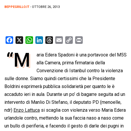
BEPPEGRILLO.IT
- OTTOBRE 26, 2013
F
X
W
L
T
E
C
P
a
h
i
h
m
o
r
“M
aria Edera Spadoni è una portavoce del M5S
c
a
n
r
a
p
i
e
t
alla Camera, prima firmataria della
k
e
i
y
n
b
s
e
a
l
L
t
Convenzione di Istanbul contro la violenza
o
A
d
d
i
sulle donne. Siamo quindi certissimi che la Presidente
o
p
I
s
n
Boldrini esprimerà pubblica solidarietà per quanto le è
k
p
n
k
accaduto ieri in aula. Durante un po’ di bagarre seguita ad un
intervento di Manlio Di Stefano, il deputato PD (menoelle,
ndr)
Enzo Lattuca
si scaglia con violenza verso Maria Edera
urlandole contro, mettendo la sua faccia naso a naso come
un bullo di periferia, e facendo il gesto di darle dei pugni in