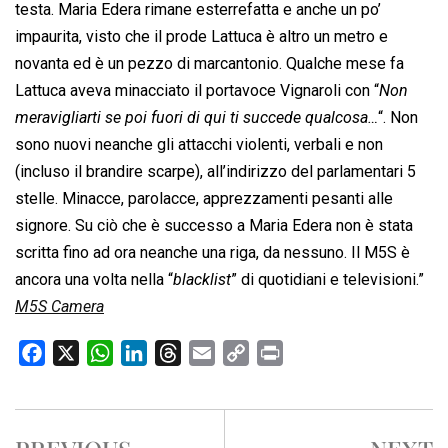
testa. Maria Edera rimane esterrefatta e anche un po’
impaurita, visto che il prode Lattuca è altro un metro e
novanta ed è un pezzo di marcantonio. Qualche mese fa
Lattuca aveva minacciato il portavoce Vignaroli con “
Non
meravigliarti se poi fuori di qui ti succede qualcosa…
“. Non
sono nuovi neanche gli attacchi violenti, verbali e non
(incluso il brandire scarpe), all’indirizzo del parlamentari 5
stelle. Minacce, parolacce, apprezzamenti pesanti alle
signore. Su ciò che è successo a Maria Edera non è stata
scritta fino ad ora neanche una riga, da nessuno. Il M5S è
ancora una volta nella “
blacklist
” di quotidiani e televisioni.”
M5S Camera
F
X
W
L
T
E
C
P
a
h
i
h
m
o
r
c
a
n
r
a
p
i
e
t
k
e
i
y
n