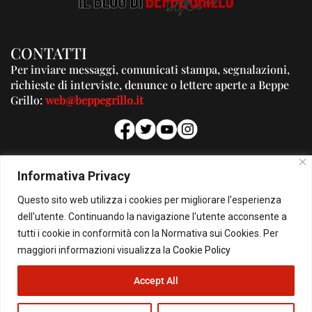
CONTATTI
Per inviare messaggi, comunicati stampa, segnalazioni,
richieste di interviste, denunce o lettere aperte a Beppe
Grillo:
web@beppegrillo.it
PUBBLICITA'
Informativa Privacy
Per la tua pubblicità su questo Blog:
Questo sito web utilizza i cookies per migliorare l'esperienza
pubblicita@beppegrillo.it
dell'utente. Continuando la navigazione l'utente acconsente a
tutti i cookie in conformità con la Normativa sui Cookies. Per
HOMEPAGE
COOKIE POLICY
PRIVACY POLICY
CONTATTI
maggiori informazioni visualizza la
Cookie Policy
Accept All
© Copyright 2026 - Il Blog di Beppe Grillo. All Rights Reserved - Powered by
happygrafic.com