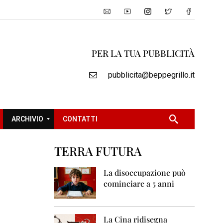
PER LA TUA PUBBLICITÀ
pubblicita@beppegrillo.it
ARCHIVIO
CONTATTI
TERRA FUTURA
2
0
La disoccupazione può
0
cominciare a 5 anni
5
2
0
La Cina ridisegna