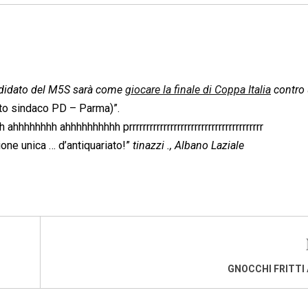
 candidato del M5S sarà come
giocare la finale di Coppa Italia
contro
to sindaco PD – Parma)”.
hhhh ahhhhhhhhhh prrrrrrrrrrrrrrrrrrrrrrrrrrrrrrrrrrrrrrr
one unica … d’antiquariato!”
tinazzi ., Albano Laziale
GNOCCHI FRITTI