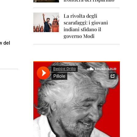
0
1
1
La rivolta degli
scarafaggi: i giovani
2
0
indiani sfidano il
1
governo Modi
2
w del
2
0
1
3
2
0
1
4
2
0
1
5
2