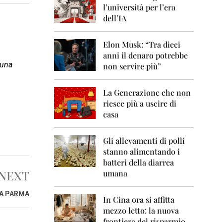
0
l’università per l’era
6
dell’IA
2
0
Elon Musk: “Tra dieci
0
anni il denaro potrebbe
7
 una
non servire più”
2
0
La Generazione che non
0
8
riesce più a uscire di
casa
2
0
0
Gli allevamenti di polli
9
stanno alimentando i
batteri della diarrea
2
NEXT
umana
0
1
0
 A PARMA
In Cina ora si affitta
mezzo letto: la nuova
2
frontiera del risparmio